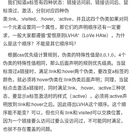
我们知道a标签有四种状态：链接访问前、链接访问后、鼠
标滑过、激活，分别对应四种伪
类:link、:visited、:hover、:active，并且这四个伪类如果对同
一个元素设置同一个属性，那它们的声明顺序还有一定要
求，一般大家都遵循“爱恨原则LVHA”（LoVe HAte），为什
么是这个顺序？不能是其它顺序吗？
根据css优先级计算规则，伪类的特殊性值是0,0,1,0，4个
伪类的特殊性值相同，那么后面声明的规则优先级高。当鼠
标滑过a链接时，满足:link和:hover两个伪类，要改变a标签的
颜色，就必须将:hover伪类在:link伪类后面声明；同理，当鼠
标点击激活a链接时，同时满足:link、:hover、:active三种状
态，要显示a标签激活时的样式（:active），必须将:active声
明放到:link和:hover之后。因此得出LVHA这个顺序。这个顺
序能不能变？可以，但也只有:link和:visited可以交换位置，
因为一个链接要么访问过要么没访问过，不可能同时满足，
也就不存在覆盖的问题。