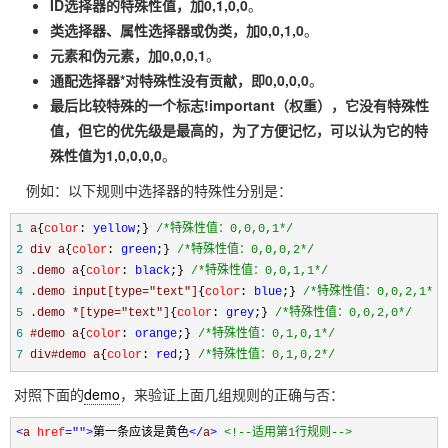
ID选择器的特殊性值，加0,1,0,0
。
类选择器、属性选择器或伪类，加0,0,1,0
。
元素和伪元素，加0,0,0,1
。
通配选择器*对特殊性没有贡献，即0,0,0,0
。
最后比较特殊的一个标志!important（权重），它没有特殊性
值，但它的优先级是最高的，为了方便记忆，可以认为它的特
殊性值为1,0,0,0,0
。
例如：以下规则中选择器的特殊性分别是：
1
a
{
color
:
 yellow
;} 
/*
特殊性值：0,0,0,1
*/
2
div a
{
color
:
 green
;} 
/*
特殊性值：0,0,0,2
*/
3
.demo a
{
color
:
 black
;} 
/*
特殊性值：0,0,1,1
*/
4
.demo input[type="text"]
{
color
:
 blue
;} 
/*
特殊性值：0,0,2,1
*/
5
.demo *[type="text"]
{
color
:
 grey
;} 
/*
特殊性值：0,0,2,0
*/
6
#demo a
{
color
:
 orange
;} 
/*
特殊性值：0,1,0,1
*/
7
div#demo a
{
color
:
 red
;} 
/*
特殊性值：0,1,0,2
*/
对照下面的
demo
，来验证上面几组规则的正确与否：
<
a 
href
=""
>
第一条应该是黄色
</
a
>
<!--
适用第1行规则
-->