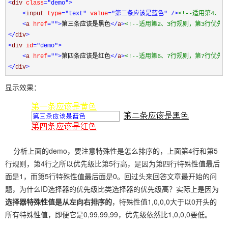
<
div 
class
="demo"
>
<
input 
type
="text"
 value
="第二条应该是蓝色"
/>
<!--
适用第4、5
<
a 
href
=""
>
第三条应该是黑色
</
a
>
<!--
适用第2、3行规则，第3行优先
</
div
>
<
div 
id
="demo"
>
<
a 
href
=""
>
第四条应该是红色
</
a
>
<!--
适用第6、7行规则，第7行优先
</
div
>
显示效果：
分析上面的demo，要注意特殊性是怎么排序的，上面第4行和第5
行规则，第4行之所以优先级比第5行高，是因为第四行特殊性值最后
面是1，而第5行特殊性值最后面是0。回过头来回答文章最开始的问
题，为什么ID选择器的优先级比类选择器的优先级高？实际上是因为
选择器特殊性值是从左向右排序的
，特殊性值1,0,0,0大于以0开头的
所有特殊性值，即便它是0,99,99,99，优先级依然比1,0,0,0要低。