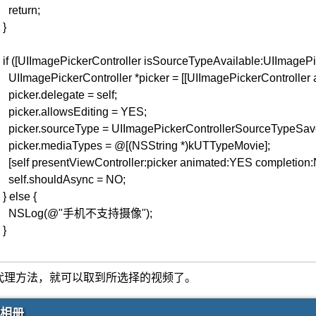
return
;
}
if
(
[
UIImagePickerController
isSourceTypeAvailable
:UIImageP
UIImagePickerController
*picker
=
[
[
UIImagePickerController
picker
.
delegate
=
self
;
picker
.
allowsEditing
=
YES
;
picker
.
sourceType
=
UIImagePickerControllerSourceTypeSa
picker
.
mediaTypes
=
@
[
(
NSString
*
)
kUTTypeMovie
]
;
[
self
presentViewController
:picker
animated
:YES
completion
self
.
shouldAsync
=
NO
;
}
else
{
NSLog
(
@"手机不支持摄像"
)
;
}
代理方法，就可以取到所选择的视频了。
相册