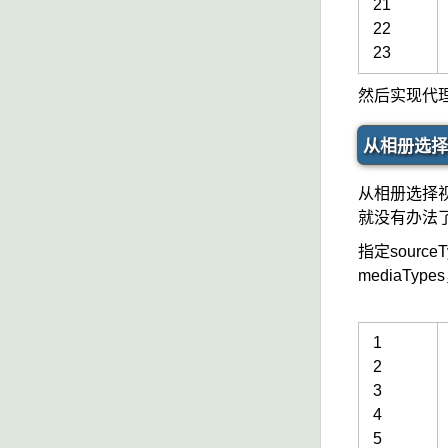
21
22
23
然后实现代
从相册选择
从相册选择视
就没有办法
指定source
mediaTy
1
2
3
4
5