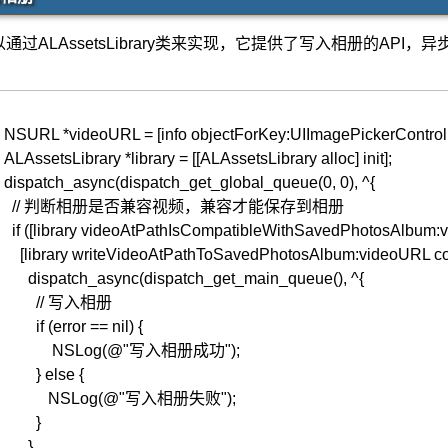
通过ALAssetsLibrary类来实现，它提供了写入相册的API
NSURL
*videoURL
=
[
info
objectForKey
:UIImagePickerContro
ALAssetsLibrary
*library
=
[
[
ALAssetsLibrary
alloc
]
init
]
;
dispatch_async
(
dispatch_get_global_queue
(
0
,
0
)
,
^
{
// 判断相册是否兼容视频，兼容才能保存到相册
if
(
[
library
videoAtPathIsCompatibleWithSavedPhotosAlbum
:
[
library
writeVideoAtPathToSavedPhotosAlbum
:videoURL
co
dispatch_async
(
dispatch_get_main_queue
(
)
,
^
{
// 写入相册
if
(
error
==
nil
)
{
NSLog
(
@"写入相册成功"
)
;
}
else
{
NSLog
(
@"写入相册失败"
)
;
}
}