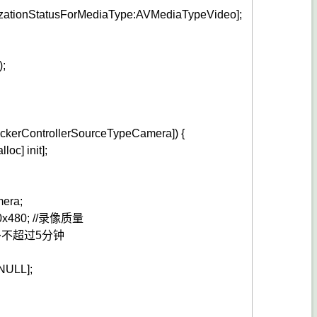
zationStatusForMediaType
:AVMediaTypeVideo
]
;
)
;
ickerControllerSourceTypeCamera
]
)
{
alloc
]
init
]
;
mera
;
0x480
;
//录像质量
多不超过5分钟
:NULL
]
;