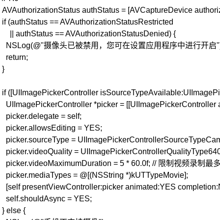
AVAuthorizationStatus
authStatus
=
[
AVCaptureDevice
authori
if
(
authStatus
==
AVAuthorizationStatusRestricted
||
authStatus
==
AVAuthorizationStatusDenied
)
{
NSLog
(
@"摄像头已被禁用，您可在设置应用程序中进行开启"
return
;
}
if
(
[
UIImagePickerController
isSourceTypeAvailable
:UIImageP
UIImagePickerController
*picker
=
[
[
UIImagePickerController
picker
.
delegate
=
self
;
picker
.
allowsEditing
=
YES
;
picker
.
sourceType
=
UIImagePickerControllerSourceTypeCa
picker
.
videoQuality
=
UIImagePickerControllerQualityType64
picker
.
videoMaximumDuration
=
5
*
60.0f
;
// 限制视频录制最
picker
.
mediaTypes
=
@
[
(
NSString
*
)
kUTTypeMovie
]
;
[
self
presentViewController
:picker
animated
:YES
completion
self
.
shouldAsync
=
YES
;
}
else
{