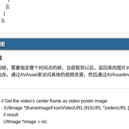
}
]
;
}
}
)
;
图
图
帧，需要指定哪个时间点的帧，当获取到以后，返回来的图片对象是CFR
。通过AVAsset来访问具体的视频资源，然后通过AVAssetIm
// Get the video's center frame as video poster image
-
(
UIImage
*
)
frameImageFromVideoURL
:
(
NSURL
*
)
videoURL
{
// result
UIImage
*image
=
nil
;