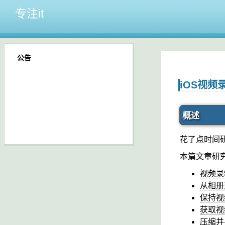
专注it
公告
iOS视
概述
花了点时间
本篇文章研
视频录
从相册
保持视
获取视
压缩并