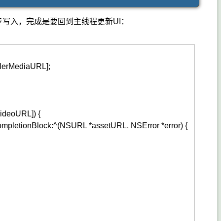
，异步写入，完成是要回到主线程更新UI：
llerMediaURL
]
;
videoURL
]
)
{
mpletionBlock
:
^
(
NSURL
*assetURL
,
NSError
*error
)
{