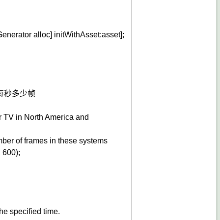
enerator
alloc
]
initWithAsset
:asset
]
;
每秒多少帧
for TV in North America and
mber of frames in these systems
,
600
)
;
he specified time.