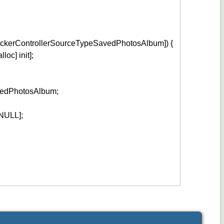
ickerControllerSourceTypeSavedPhotosAlbum
]
)
{
alloc
]
init
]
;
vedPhotosAlbum
;
:NULL
]
;