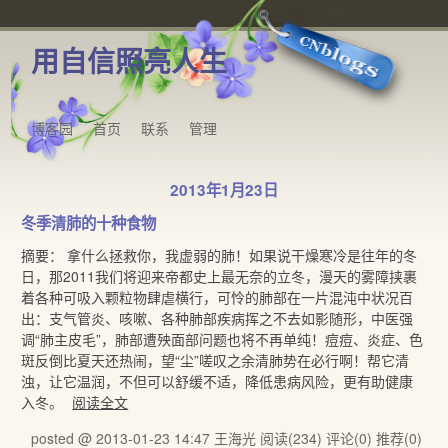
用自信照亮人生
博客园
首页
联系
管理
2013年1月23日
冬季清肺的十种食物
摘要： 拿什么拯救你，我虚弱的肺！如果说干燥寒冷是往年的冬
日，那2011我们将迎来帝都史上最无奈的立冬，漫天的雾障挟裹
着各种可吸入颗粒物肆虐横行，可怜的肺部在一片混沌中状况百
出：支气管炎、咳嗽、各种肺部疾病挥之不去如影随形，中医强
调“肺主皮毛”，肺部遭殃面部问题也将不再单纯！痘痘、炎症、色
斑反倒比夏天还热闹，望“尘”嗟叹之余清肺势在必行啊！帮它清
浊，让它温润，不但可以舒缓不适，降低患病风险，更有助健康
入冬。
阅读全文
posted @ 2013-01-23 14:47 王海光
阅读(234)
评论(0)
推荐(0)