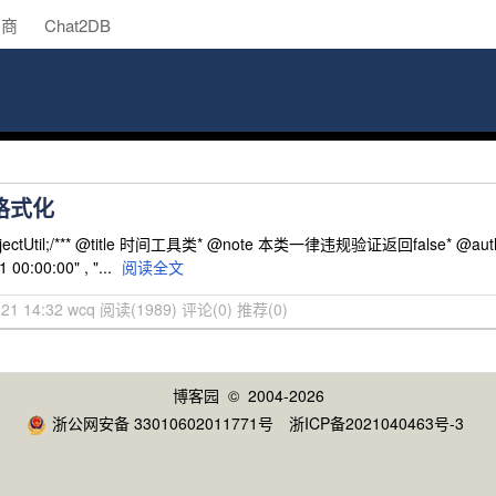
助商
Chat2DB
间格式化
ectUtil;/*** @title 时间工具类* @note 本类一律违规验证返回false* @author
 00:00:00" , "...
阅读全文
-21 14:32 wcq
阅读(1989)
评论(0)
推荐(0)
博客园
© 2004-2026
浙公网安备 33010602011771号
浙ICP备2021040463号-3