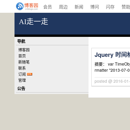
会员
周边
新闻
博问
闪存
赞
AI走一走
导航
博客园
Jquery 时
首页
新随笔
摘要： var TimeObj
联系
rmatter "2013-07-01
订阅
管理
posted @ 2016-01
公告