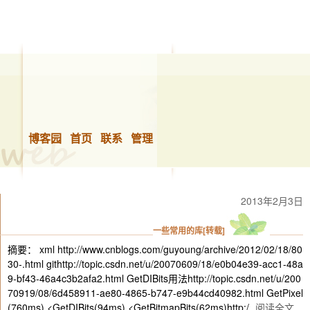
博客园
首页
联系
管理
2013年2月3日
一些常用的库[转载]
摘要： xml http://www.cnblogs.com/guyoung/archive/2012/02/18/80
30-.html githttp://topic.csdn.net/u/20070609/18/e0b04e39-acc1-48a
9-bf43-46a4c3b2afa2.html GetDIBits用法http://topic.csdn.net/u/200
70919/08/6d458911-ae80-4865-b747-e9b44cd40982.html GetPixel
(760ms) <GetDIBits(94ms) <GetBitmapBits(62ms)http:/
阅读全文