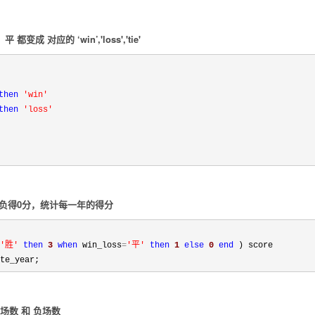
都变成 对应的 ‘win’,'loss','tie'
then
'
win
'
then
'
loss
'
，负得0分，统计每一年的得分
'
胜
'
then
3
when
 win_loss
=
'
平
'
then
1
else
0
end
te_year;
场数 和 负场数