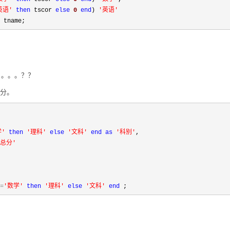
英语
'
then
 tscor 
else
0
end
) 
'
英语
'
 tname;
。。。。？？
总分。
学
'
then
'
理科
'
else
'
文科
'
end
as
'
科别
'
,

总分
'
=
'
数学
'
then
'
理科
'
else
'
文科
'
end
 ;