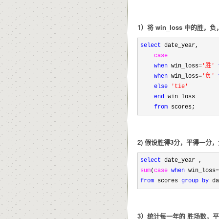
1）将 win_loss 中的胜，负，平 
select
 date_year,

case
when
 win_loss
=
'
胜
'
when
 win_loss
=
'
负
'
else
'
tie
'
end
 win_loss

from
 scores;
2) 假设胜得3分，平得一分
select
sum
(
case
when
 win_loss
=
from
 scores 
group
by
 da
3）统计每一年的 胜场数，平