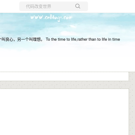
所有博客
当前博客
e time to life,rather than to life in time