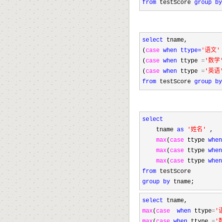
from
 testScore 
group
by
select
 tname, 

(
case
when ttype=
'
语文
'
(
case
when
 ttype 
=
'
数学
(
case
when
 ttype 
=
'
英语
from
 testScore 
group
by
select
    tname 
as
'
姓名
'
 ,   
max
(
case
 ttype 
when
max
(
case
 ttype 
when
max
(
case
 ttype 
when
from
group
by
 tname;
select
max
(
case
when
 ttype
=
'
max
(
case
when
 ttype 
=
'