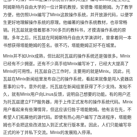
阿姆斯特丹自由大学的一位计算机教授，安德鲁·塔能鲍姆。为了教学
方便，他仿照Unix编写了Minix这款操作系统，并开放源代码，以便学
生更好地理解操作系统的原理。他编著的操作系统教材，也非常畅
销。托瓦兹就是借着那本700多页的教科书，才摸清操作系统的原
理。多年之后，托瓦兹在阿姆斯特丹自由大学演讲时，曾拿着同一本
书想获得塔能鲍姆的签名。很不巧，塔能鲍姆正好不在城里。
Minix并不如Unix成熟，但比起托瓦兹的操作系统还是强很多。Minix
已经有不少拥趸。还有不少高手给Minix编写补丁，已经大大提高了
Minix的可用性。托瓦兹自己工作时，主要用的就是Minix。因此，托
瓦兹在Minix新闻组里发布自己的操作系统，看起来就像是闯入瓷器店
惹事的公牛。意外的是，托瓦兹在新闻组里获得了不少支持。发帖不
久，就有Minix用户向Linus反馈，说明自己想要的功能。有的用户还
为托瓦兹建立FTP服务器，用于上传正式发布的操作系统代码。Minix
用户看起来有些薄情背，但这应该归咎于塔能鲍姆。他有言在先，不
希望人们拓展他的源代码。即使有热心用户编写了改进程序，塔能鲍
姆也不会把这些改进加入到正式发行版本里。因此，人们只能编写非
正式的补丁并私下交流。Minix的发展陷入停滞。