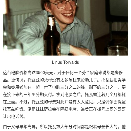
Linus Torvalds
这台电脑价格高达3500美元，对于任何一个芬兰家庭来说都是奢侈
品。更何况，托瓦兹的父母没有太多闲钱来赞助儿子。托瓦兹把奖学
金和零用钱加在一起，付了电脑三分之二的钱。剩下的三分之一，要
在接下来的三年里分期支付。拿到电脑之后，托瓦兹连着几个月都耗
在上面。不过，托瓦兹的母亲对此并没有太大意见，只是偶尔会提醒
托瓦兹吃饭。倒是妹妹萨拉会在隔壁咆哮，逼着正在拨号上网的哥哥
让出电话线。
由于父母早年离异，所以托瓦兹大部分时间都是跟着母亲长大的。他