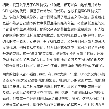
相反，托瓦兹采用了GPL协议。任何用户都可以自由地使用并修改
GPL协议的代码，但基于此修改出的代码，也必须遵照GPL协议开
放，供他人使用或修改。这个行动充满了理想主义的味道，意味着托
瓦兹不能从自己编写的程序获得直接的经济利益。考虑到托瓦兹的父
母都曾是学生运动领袖，他的父亲还是芬兰左翼的重要成员，有人疑
心是家庭的文化让托瓦兹轻视物质。但按照托瓦兹自己的解释，他用
GPL的唯一原因，就是懒。有了GPL协议，爱好者们可以毫无顾忌地
贡献代码。他只要从中择优，加入到正式版本中，就可以省了自己去
开发的麻烦。这一“诡计”确实奏效。爱好者们不但贡献了代码，还凑
钱帮托瓦兹付了电脑的欠债。他们还用托瓦兹的名字“林纳斯”命名这
个操作系统为“Linux”。最后一个字母，按照Unix的传统改成字母“x”。
圈内的很多人都不看好Linux。在Linux大约一年后，Unix之父肯·汤姆
普森和Minix之父安德鲁·塔能鲍姆公开批评Linux的实现方式。塔能鲍
姆甚至是说，如果托瓦兹是他班上的学生，那这个学生的成绩一定不
及格。开源运动领袖艾里克·雷蒙后来回忆说，当他阅读Linux内核代
码时，他有每一个理由相信Linux会最终失败。显然，这些人低估了社
区爱好者的重要性。即便托瓦兹不是最天才的程序员，但社区的力量