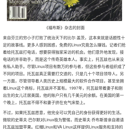
《福布斯》杂志的封面
来自芬兰的穷小子打败了统治天下的比尔·盖茨，这本来就是话题性十
足的故事线。更多人感到困惑，免费的Linux究竟怎么赚钱。记者们抢
着给托瓦兹打电话，想要获得独家采访的机会。他们意外地发现，接
电话的并非助手，而是这个传奇英雄本人。事实上，托瓦兹也从来没
有私人助手。尽管Linux项目有数万的参与者，但这些参与者组织成了
不同的项目。托瓦兹真正需要打交道的，只是几十个项目领导人。另
一方面，尽管领导着人类历史上规模最大的软件合作项目，甚至坐拥
着Linux这个商标，托瓦兹并不富有。1997年，托瓦兹带着妻子和刚
出生的女儿迁居美国，他的账户只有几千美元的余额。在美国的第一
个晚上，托瓦兹不得不和妻子挤在充气床垫上。
不过，如果托瓦兹愿意，他完全可以凭自己的身份获得更好的生活。
微软的史蒂夫·巴尔默对Linux极为警惕，而史蒂夫·乔布斯曾亲自邀请
托瓦兹加盟苹果。红帽Linux和VA Linux这样提供Linux服务和支持的