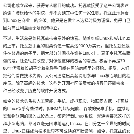
公司也成立起来，获得令人瞩目的成功。托瓦兹接受了这些公司表达
感谢而赠送给他的期权，却不愿到其中任何一家任职。托瓦兹乐意看
到Linux在商业上的突破。他只是在做个人选择时极为谨慎，免得自己
因为商业利益而无法保持中立。
不过，生活总是给托瓦兹带来意外的惊喜。随着红帽Linux和VA Linux
的上市，托瓦兹手里的股票价值一度高达2000万美元。但托瓦兹还是
住在普通的房子里，把大部分时间花在维护Linux上。真正令托瓦兹骄
傲的是，社会彻底改变了对像他这样的极客的看法。极客不再是70-
80年代留着长胡子穿着拖鞋整日躲在黑暗房间里的怪胎。相反，人们
把他们看做技术先锋。大公司愿意出高薪聘用参与Linux核心项目的程
序员。除了高超的技术，这些为开源社区做贡献的极客们还能带来一
种已经改变了历史的软件开发方式。
如今的技术头条被人工智能、手机、虚拟现实、物联网占据，托瓦兹
的Linux似乎有些过时。但IBM的超级电脑、谷歌的安卓手机、虚拟现
实和物联网的嵌入式设备上，都运行着Linux系统。就连树莓派这样的
超小型电脑，都可以毫无困难地运行Linux。在四分之一个世纪的时间
里，Linux已经成为技术世界不可或缺的基础设施。如今，托瓦兹的女