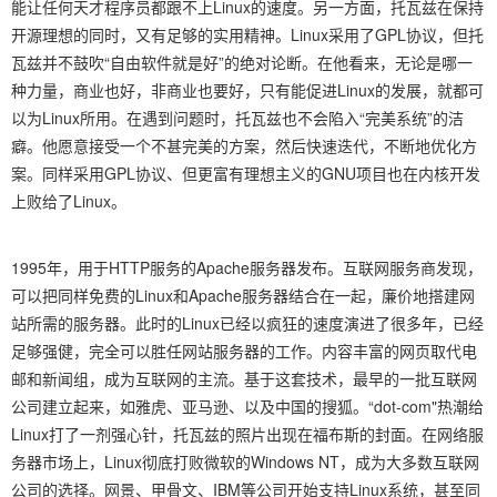
能让任何天才程序员都跟不上Linux的速度。另一方面，托瓦兹在保持
开源理想的同时，又有足够的实用精神。Linux采用了GPL协议，但托
瓦兹并不鼓吹“自由软件就是好”的绝对论断。在他看来，无论是哪一
种力量，商业也好，非商业也要好，只有能促进Linux的发展，就都可
以为Linux所用。在遇到问题时，托瓦兹也不会陷入“完美系统”的洁
癖。他愿意接受一个不甚完美的方案，然后快速迭代，不断地优化方
案。同样采用GPL协议、但更富有理想主义的GNU项目也在内核开发
上败给了Linux。
1995年，用于HTTP服务的Apache服务器发布。互联网服务商发现，
可以把同样免费的Linux和Apache服务器结合在一起，廉价地搭建网
站所需的服务器。此时的Linux已经以疯狂的速度演进了很多年，已经
足够强健，完全可以胜任网站服务器的工作。内容丰富的网页取代电
邮和新闻组，成为互联网的主流。基于这套技术，最早的一批互联网
公司建立起来，如雅虎、亚马逊、以及中国的搜狐。“dot-com"热潮给
Linux打了一剂强心针，托瓦兹的照片出现在福布斯的封面。在网络服
务器市场上，Linux彻底打败微软的Windows NT，成为大多数互联网
公司的选择。网景、甲骨文、IBM等公司开始支持Linux系统，甚至同