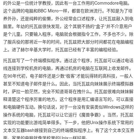
的外公是一位统计学教授，因此有一台工作用的Commodore电脑。
这个品牌的电脑和BBC Micro一样，都曾在欧洲流行。不知是为了培
养外孙，还是纯粹的偷懒，外公经常会口述程序，让托瓦兹敲入到电
脑里。年幼的托瓦兹很快发现，这个其貌不扬的“盒子”并不介意用户
是个儿童。只要输入程序，电脑就会根据指令工作，不多也不少。除
了服兵役的那将近一年的时间，托瓦兹把大部分时间都花在电脑编程
上。进了赫尔辛基大学时，托瓦兹已经有了丰富的编程经验。
托瓦兹写了一个终端模拟程序。通过这个程序，托瓦兹可以通过电话
线连接到学校机房的电脑，再通过机房的电脑在互联网上收发邮件。
在90年代初，电子邮件还是少数“极客”才能玩得转的高科技，一般人
甚至不知道电子邮件是什么。因此，当托瓦兹向妹妹展示终端模拟器
时，萨拉一脸茫然，完全不知道哥哥在拽什么。托瓦兹很难向妹妹解
释清楚这个程序厉害的地方。这个程序是用汇编语言写的，可以直接
和电脑硬件互动。换句话说，对于一台没有安装类似Windows这样的
操作系统的电脑，托瓦兹可以让它运行《魔兽争霸》。当然，托瓦兹
实现的功能要比游戏简单得多。下一步，他把Unix操作系统下常用的
文本交互器bash嫁接到自己的终端模拟程序上。有了这个文本交互界
面，家里的电脑就像学校里的Unix一样好用。