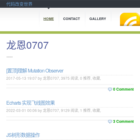
代码改变世界
HOME
CONTACT
GALLERY
龙恩0707
..........
[置顶]
理解 Mutation Observer
2017-05-13 19:07 by 龙恩0707,
3975
阅读,
0
推荐,
收藏
,
0 Comment
Echarts 实现飞线图效果
2022-03-01 00:06 by 龙恩0707,
9129
阅读,
1
推荐,
收藏
,
3 Comment
JS树形数据操作