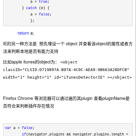
a =
true
;
}
catch
(e) {
a =
false
;
};
return
a;
IE的另一种方法是 预先埋设一个 object 并查看该object的属性或者方
法来判断本地是否有能力支持
比如apple itunes的object为：
<object 
classID="CLSID:D719897A-B07A-4C0C-AEA9-9B663A28DFCB" 
width="1" height="1" id="iTunesDetectorIE" >
</object>
Firefox Chrome 等浏览器可以通过遍历其plugin 查看pluginName是
否符合来判断插件存在情况
var
a =
false
;
if
(navigator.plugins && navigator.plugins.length >