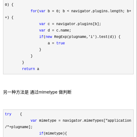
0) {
for
(
var
b = 0; b < navigator.plugins.length; b+
+) {
var
c = navigator.plugins[b];
var
d = c.name;
if
(
new
RegExp(plugname,'i').test(d)) {
a =
true
}
}
}
return
a
另一种方法是 通过
mimetype 做判断
try
{
var
mimetype = navigator.mimeTypes["application
/"+plugname];
if
(mimetype){