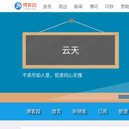
会员
周边
新闻
博问
闪存
赞
云天
不求尽如人意，但求问心无愧
博客园
首页
新随笔
订阅
管理