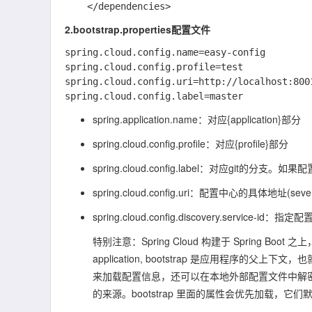
2.bootstrap.properties配置文件
spring.cloud.config.name=easy-config

spring.cloud.config.profile=test

spring.cloud.config.uri=http://localhost:8001
spring.application.name：对应{application}部分
spring.cloud.config.profile：对应{profile}部分
spring.cloud.config.label：对应git
spring.cloud.config.uri：配置中心的具体地址(sev
spring.cloud.config.discovery.servic
特别注意：Spring Cloud 构建于 Spring Boot 
application, bootstrap 是应用程序的父上下文，
来加载配置信息，还可以在本地外部配置文件中解密
的来源。bootstrap 里面的属性会优先加载，