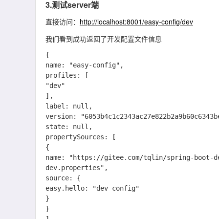
3.测试server端
直接访问：
http://localhost:8001/easy-config/dev
我们看到成功返回了开发配置文件信息
{

name: "easy-config",

profiles: [

"dev"

],

label: null,

version: "6053b4c1c2343ac27e822b2a9b60c6343be
state: null,

propertySources: [

{

name: "https://gitee.com/tqlin/spring-boot-d
dev.properties",

source: {

easy.hello: "dev config"

}

}
