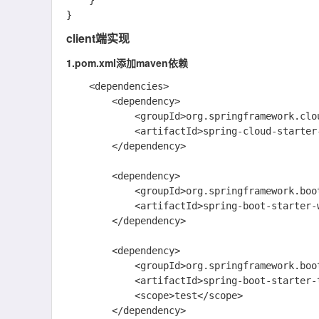
    }

client端实现
1.pom.xml添加maven依赖
    <dependencies>

        <dependency>

            <groupId>org.springframework.cloud</groupId>

            <artifactId>spring-cloud-starter-config</artifactId>

        </dependency>

        <dependency>

            <groupId>org.springframework.boot</groupId>

            <artifactId>spring-boot-starter-web</artifactId>

        </dependency>

        <dependency>

            <groupId>org.springframework.boot</groupId>

            <artifactId>spring-boot-starter-test</artifactId>

            <scope>test</scope>

        </dependency>
