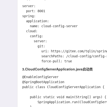
server:

  port: 8001

spring:

  application:

    name: cloud-config-server

  cloud:

    config:

      server:

        git:

          uri: https://gitee.com/tqlin/spring-boot-demo.git #因为github有时候不稳定，我这里改到了码云仓

          searchPaths: /cloud-config/config-repo/           #配置文件目录

3.CloudConfigServerApplication.java启动类
@EnableConfigServer

@SpringBootApplication

public class CloudConfigServerApplication {

    public static void main(String[] args) {

        SpringApplication.run(CloudConfigServerApplication.class, args);
