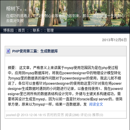
榕树下。。。
在成功的道路上，你没有耐心去等待成功的到来，那么，你只好用一生的耐心
去面对失败
博客园
::
首页
::
::
联系
::
::
管理
2013年12月6日
PHP使用第三篇：生成数据库
摘要： 这文章，严格意义上来讲属于mysql使用范围因为是在php使过程
中，应用到mysql数据库时，将我在powerdesigner中的物理设计模型转化
为mysql里的数据表的操作问题对于powerdesigner的使用，我这儿就不细
说了，各位可以查看针对powerdesigner的使用助这里只针对我在将power
designer生成数据时遇到的小问题进行记录，以备查找使用1、我在powerd
esigner里已将所有的数据表结构设计完毕，外键与主键关系构建成功，需
要将其设计生成至mysql，因为以前一直是针对oracle或sql server的，很简
单方便，原来以为mysql一样，结果一连数据源，发
阅读全文
posted @ 2013-12-06 18:15 农村的芬芳
阅读(288)
评论(0)
推荐(0)