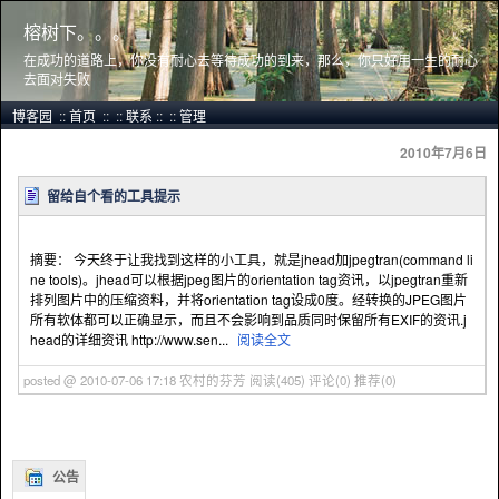
榕树下。。。
在成功的道路上，你没有耐心去等待成功的到来，那么，你只好用一生的耐心
去面对失败
博客园
::
首页
::
::
联系
::
::
管理
2010年7月6日
留给自个看的工具提示
摘要： 今天终于让我找到这样的小工具，就是jhead加jpegtran(command li
ne tools)。jhead可以根据jpeg图片的orientation tag资讯，以jpegtran重新
排列图片中的压缩资料，并将orientation tag设成0度。经转换的JPEG图片
所有软体都可以正确显示，而且不会影响到品质同时保留所有EXIF的资讯.j
head的详细资讯 http://www.sen...
阅读全文
posted @ 2010-07-06 17:18 农村的芬芳
阅读(405)
评论(0)
推荐(0)
公告