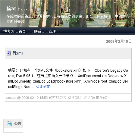
榕树下。。。
在成功的道路上，你没有耐心去等待成功的到来，那么，你只好用一生的耐心
去面对失败
博客园
::
首页
::
::
联系
::
::
管理
2009年2月10日
转xml
摘要： 已知有一个XML文件（bookstore.xml）如下： Oberon's Legacy Co
rets, Eva 5.95 1、往节点中插入一个节点： XmlDocument xmlDoc=new X
mlDocument(); xmlDoc.Load("bookstore.xml"); XmlNode root=xmlDoc.Sel
ectSingleNod...
阅读全文
posted @ 2009-02-10 15:52 农村的芬芳
阅读(234)
评论(0)
推荐(0)
公告