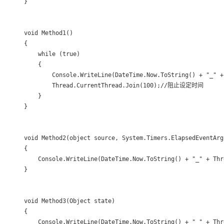
    }

    void Method1()

    {

        while (true)

        {

            Console.WriteLine(DateTime.Now.ToString() + "_" +
            Thread.CurrentThread.Join(100);//阻止设定时间

        }

    }

    void Method2(object source, System.Timers.ElapsedEventArgs
    {

        Console.WriteLine(DateTime.Now.ToString() + "_" + Thr
    }

    void Method3(Object state)

    {

        Console.WriteLine(DateTime.Now.ToString() + "_" + Thr