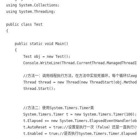
using System.Collections;

using System.Threading;

public class Test

{

    public static void Main()

    {

        Test obj = new Test();

        Console.WriteLine(Thread.CurrentThread.ManagedThreadI
        //方法一：调用线程执行方法，在方法中实现死循环，每个循环Sleep
        Thread thread = new Thread(new ThreadStart(obj.Method1
        thread.Start();

        //方法二：使用System.Timers.Timer类

        System.Timers.Timer t = new System.Timers.Timer(
        t.Elapsed += new System.Timers.ElapsedEventHandl
        t.AutoReset = true;//设置是执行一次（false）还是一直执行(tr
        t.Enabled = true;//是否执行System.Timers.Timer.Elapsed