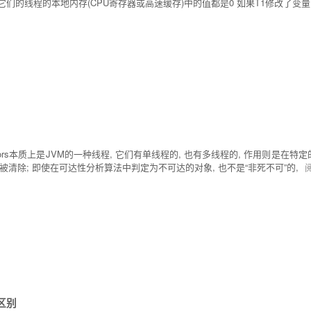
时它们的线程的本地内存(CPU寄存器或高速缓存)中的值都是0 如果T1修改了变
ollectors本质上是JVM的一种线程, 它们有单线程的, 也有多线程的, 作用则
会被清除; 即使在可达性分析算法中判定为不可达的对象, 也不是“非死不可”的,
区别