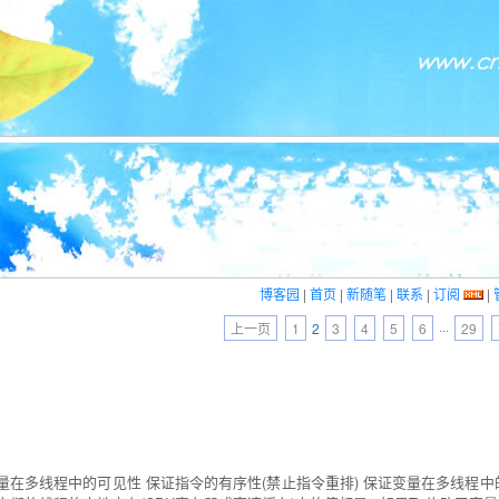
博客园
|
首页
|
新随笔
|
联系
|
订阅
|
上一页
1
2
3
4
5
6
···
29
保证变量在多线程中的可见性 保证指令的有序性(禁止指令重排) 保证变量在多线程中的可