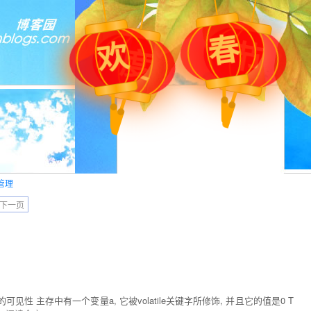
春
节
欢
度
管理
下一页
见性 主存中有一个变量a, 它被volatile关键字所修饰, 并且它的值是0 T