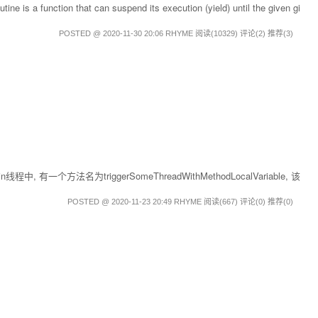
hat can suspend its execution (yield) until the given gi
POSTED @ 2020-11-30 20:06 RHYME
阅读(10329)
评论(2)
推荐(3)
个方法名为triggerSomeThreadWithMethodLocalVariable, 该
POSTED @ 2020-11-23 20:49 RHYME
阅读(667)
评论(0)
推荐(0)