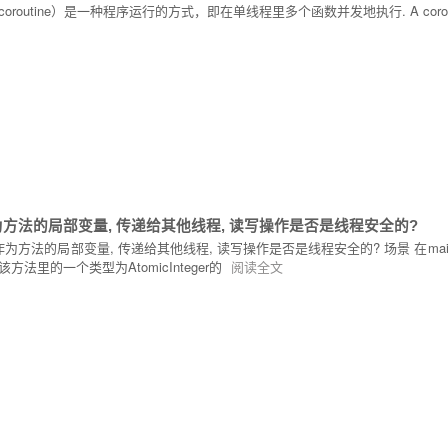
ine）是一种程序运行的方式，即在单线程里多个函数并发地执行. A coroutine is a function t
对象作为方法的局部变量, 传递给其他线程, 读写操作是否是线程安全的?
象作为方法的局部变量, 传递给其他线程, 读写操作是否是线程安全的? 场景 在main线程中, 有一
法里的一个类型为AtomicInteger的
阅读全文