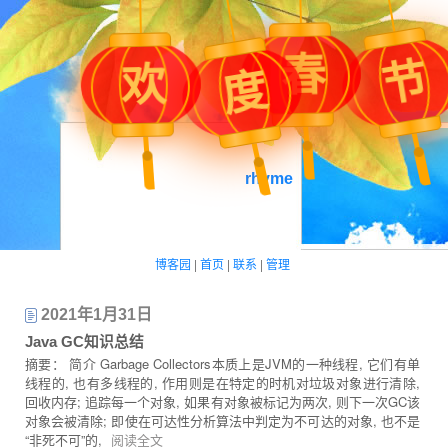
春
节
欢
度
rhyme
博客园
|
首页
|
联系
|
管理
2021年1月31日
Java GC知识总结
摘要： 简介 Garbage Collectors本质上是JVM的一种线程, 它们有单
线程的, 也有多线程的, 作用则是在特定的时机对垃圾对象进行清除,
回收内存; 追踪每一个对象, 如果有对象被标记为两次, 则下一次GC该
对象会被清除; 即使在可达性分析算法中判定为不可达的对象, 也不是
“非死不可”的,
阅读全文