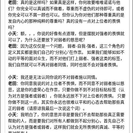
老田
：真的是这样吗？如果真是这样，你何故要唯唯诺诺与他
们？你完全可以真诚而不做着，尊重而不虚伪的对待即可，或者
你完全可以不屑一顾也可以。但你认为你对他们那种尊重真的是
发自内心的那种纯粹的尊重吗？真的没有一点对上位者的畏惧
吗？
小天
：额，，，你说的好像有点道理，但是摆脱对强者的畏惧就
可以了，为什么还要放下对弱者的慈悲呢？
老田
：因为这仅仅是一个问题， 弱者-自我-强者，这三个角色的
定义其实都是我们自己的“分别心”在作祟。 如果我们能够如如不
动的平等的面对众生，而不对他们打上弱者、强者这类的标签，
我们自然就可以不再对弱者同情，同时也就不会对强者畏惧。
小天
：我还是无法认同你说的不对弱者施以同情。
老田
：你同意我说的对上位者不畏惧，而不同意不对弱者施以慈
悲，这是你的虚荣心在作祟，只要你做不到不对目标贴标签（认
为对方是强者或弱者），你就永远放不下对上位者的畏惧。 只要
你做不到这一点，其实你永远也很难以平和的心态去帮助那些真
正的弱者（请原谅我最后一次说这个词）。
小天
：我明白了，你的意思并非是要我们不去帮助那些真正需要
帮助的人，而是要我们对所有人都做到不起分别心，首先自己不
认为对方是强者或弱者，这样我们就会无所畏惧的真诚、平等的