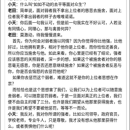
小天
：什么叫“如如不动的去平等面对众生”？
老田
：简单说，面对弱者我不拿出上位者的慈悲去施舍，面对上
位者我不拿出弱者的样子去唯唯诺诺。
小天
：你后面一句我认可，但是前一句我实在不好认可，人若没
有同情心，同理心，那与禽兽何异？
老田
：莫激动，待我慢慢道来。
首先，你为何会对弱者施以同情？因为你觉得你比他强，比他
好过，比他拥有更多，相对于他你是上位者，而你恰恰还善良，
所以你应当施舍与他。如此来看，你心里是已经有了结论，强者
应该慈悲的关照弱者，深一步的想，如果这个被施舍者对你的慈
悲毫无感恩，你是否还愿意继续施舍？如果这个被施舍者反恶与
你，你是否会恼怒的去惩罚他呢？
如果你去惩罚这个弱者，难道这就不是你的上位者思想在作
祟？
而恰恰也是这个思想害了我们，让我们以为上位者可以随意施
舍弱者，可以随意惩罚弱者。于是一旦面对真正的上位者，我们
便不由自主的矮了三分。也许是我们期望从他那里获得施舍，也
许是我们希望不要被他惩罚，等等不一而论。
小天
：我反对，我对你所谓的强者，比如公司领导，政府官员，
学校老师，专业牛人，只是尊敬，我才没有想从他那里获得什
么，或者畏惧他们什么呢！