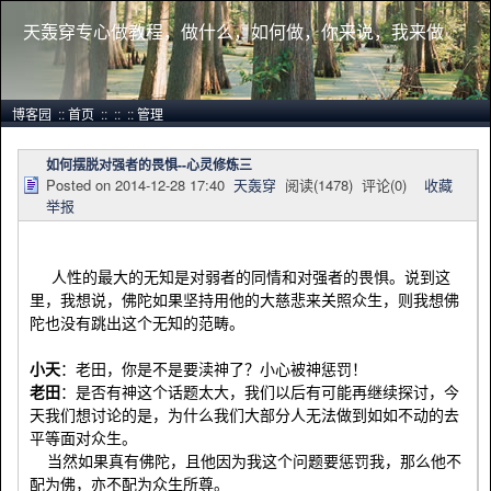
天轰穿专心做教程，做什么，如何做，你来说，我来做
博客园
::
首页
::
::
::
管理
如何摆脱对强者的畏惧--心灵修炼三
Posted on
2014-12-28 17:40
天轰穿
阅读(
1478
) 评论(
0
)
收藏
举报
人性的最大的无知是对弱者的同情和对强者的畏惧。说到这
里，我想说，佛陀如果坚持用他的大慈悲来关照众生，则我想佛
陀也没有跳出这个无知的范畴。
小天
：老田，你是不是要渎神了？小心被神惩罚！
老田
：是否有神这个话题太大，我们以后有可能再继续探讨，今
天我们想讨论的是，为什么我们大部分人无法做到如如不动的去
平等面对众生。
当然如果真有佛陀，且他因为我这个问题要惩罚我，那么他不
配为佛，亦不配为众生所尊。