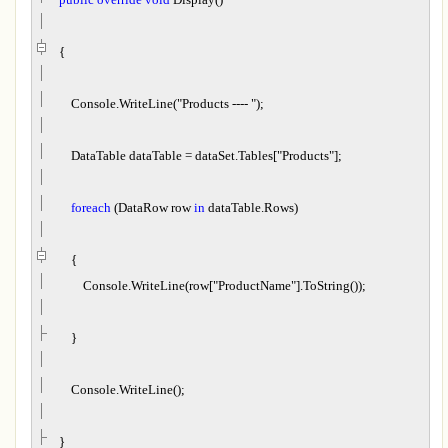
{
Console.WriteLine(
"
Products ----
"
);
DataTable dataTable
=
dataSet.Tables[
"
Products
"
];
foreach
(DataRow row
in
dataTable.Rows)
{
Console.WriteLine(row[
"
ProductName
"
].ToString());
}
Console.WriteLine();
}