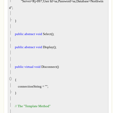
"
Server=Rj-097;User Id=sa;Password=sa;Database=Northwin
d
"
;
}
public
abstract
void
Select();
public
abstract
void
Display();
public
virtual
void
Disconnect()
{
connectionString
=
""
;
}
//
The "Template Method"