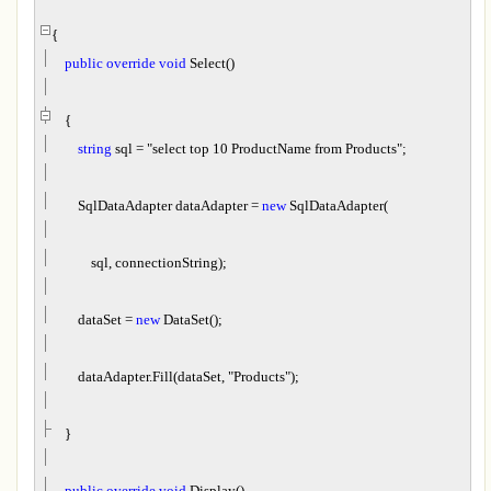
{
public
override
void
Select()
{
string
sql
=
"
select top 10 ProductName from Products
"
;
SqlDataAdapter dataAdapter
=
new
SqlDataAdapter(
sql, connectionString);
dataSet
=
new
DataSet();
dataAdapter.Fill(dataSet,
"
Products
"
);
}
public
override
void
Display()