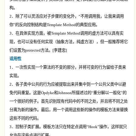
构。
2
．除了可以灵活应对子步骤的变化外，“不用调用我，让我来调用
你”的反向控制结构是
Template Method
的典型应用。
3
．在具体实现方面，被
Template Method
调用的虚方法可以具有实
现，也可以没有任何实现（抽象方法，纯虚方法），但一般推荐将它
们设置为
protected
方法。
[
李建忠
]
适用性
1
．一次性实现一个算法的不变的部分，并将可变的行为留给子类来
实现。
2
．各子类中公共的行为应被提取出来并集中到一个公共父类中以避
免代码重复。这是
Opdyke
和
Johnson
所描述过的“重分解以一般化”的
一个很好的例子。首先识别现有代码中的不同之处，并且将不同之处
分离为新的操作。最后，用一个调用这些新的操作的模板方法来替换
这些不同的代码。
3
．控制子类扩展。模板方法只在特定点调用“
Hook
”操作，这样就只
允许在这些点进行扩展。