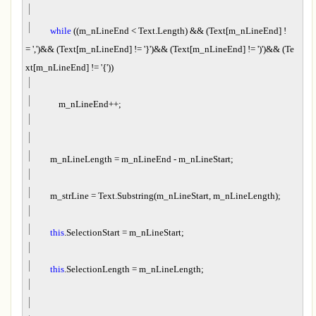
while
((m_nLineEnd
<
Text.Length)
&&
(Text[m_nLineEnd]
!
=
'
,
'
)
&&
(Text[m_nLineEnd]
!=
'
}
'
)
&&
(Text[m_nLineEnd]
!=
'
)
'
)
&&
(Te
xt[m_nLineEnd]
!=
'
{
'
))
m_nLineEnd
++
;
m_nLineLength
=
m_nLineEnd
-
m_nLineStart;
m_strLine
=
Text.Substring(m_nLineStart, m_nLineLength);
this
.SelectionStart
=
m_nLineStart;
this
.SelectionLength
=
m_nLineLength;