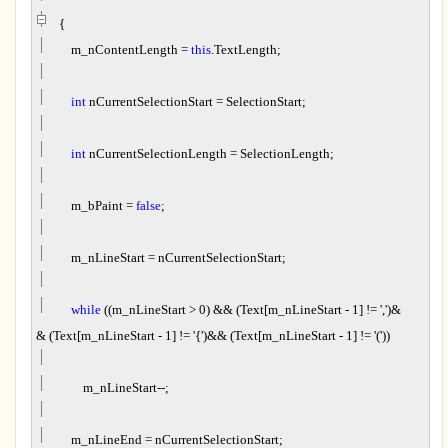
{
m_nContentLength
=
this
.TextLength;
int
nCurrentSelectionStart
=
SelectionStart;
int
nCurrentSelectionLength
=
SelectionLength;
m_bPaint
=
false
;
m_nLineStart
=
nCurrentSelectionStart;
while
((m_nLineStart
>
0
)
&&
(Text[m_nLineStart
-
1
]
!=
'
,
'
)
&
&
(Text[m_nLineStart
-
1
]
!=
'
{
'
)
&&
(Text[m_nLineStart
-
1
]
!=
'
(
'
))
m_nLineStart
--
;
m_nLineEnd
=
nCurrentSelectionStart;