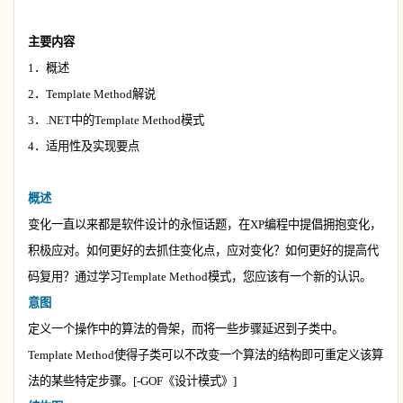
主要内容
1
．概述
2
．
Template Method
解说
3
．
.NET
中的
Template Method
模式
4
．适用性及实现要点
概述
变化一直以来都是软件设计的永恒话题，在
XP
编程中提倡拥抱变化，
积极应对。如何更好的去抓住变化点，应对变化？如何更好的提高代
码复用？通过学习
Template Method
模式，您应该有一个新的认识。
意图
定义一个操作中的算法的骨架，而将一些步骤延迟到子类中。
Template Method
使得子类可以不改变一个算法的结构即可重定义该算
法的某些特定步骤。
[-GOF
《设计模式》
]