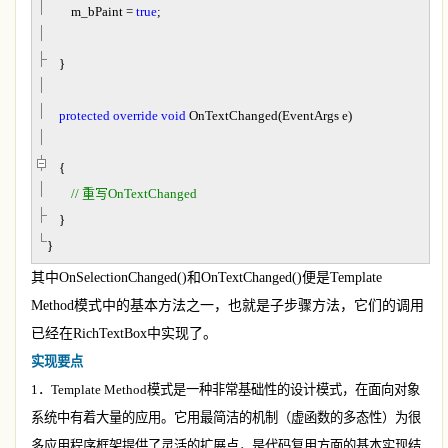
m_bPaint
=
true
;
}
protected
override
void
OnTextChanged(EventArgs e)
{
//
重写OnTextChanged
}
}
其中
OnSelectionChanged()
和
OnTextChanged()
便是
Template
Method
模式中的基本方法之一，也就是子步骤方法，它们的调用
已经在
RichTextBox
中实现了。
实现要点
1
．
Template Method
模式是一种非常基础性的设计模式，在面向对象
系统中有着大量的应用。它用最简洁的机制（虚函数的多态性）为很
多应用程序框架提供了灵活的扩展点，是代码复用方面的基本实现结