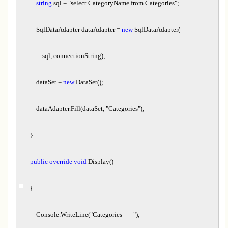
string
sql
=
"
select CategoryName from Categories
"
;
SqlDataAdapter dataAdapter
=
new
SqlDataAdapter(
sql, connectionString);
dataSet
=
new
DataSet();
dataAdapter.Fill(dataSet,
"
Categories
"
);
}
public
override
void
Display()
{
Console.WriteLine(
"
Categories ----
"
);