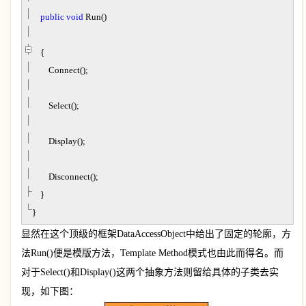
public
void
Run()
{
Connect();
Select();
Display();
Disconnect();
}
}
显然在这个顶级的框架
DataAccessObject
中给出了固定的轮廓，方
法
Run()
便是模版方法，
Template Method
模式也由此而得名。而
对于
Select()
和
Display()
这两个抽象方法则留给具体的子类去实
现，如下图：