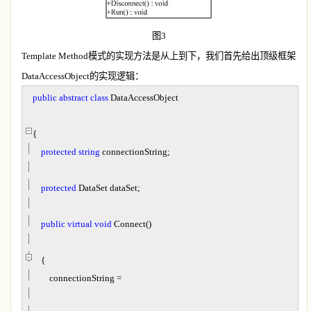
图
3
Template Method
模式的实现方法是从上到下，我们首先给出顶级框架
DataAccessObject
的实现逻辑：
public
abstract
class
DataAccessObject
{
protected
string
connectionString;
protected
DataSet dataSet;
public
virtual
void
Connect()
{
connectionString
=