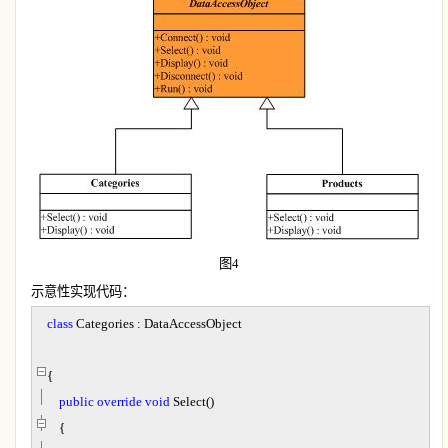
图
4
示意性实现代码：
class
Categories : DataAccessObject
{
public
override
void
Select()
{