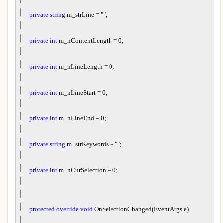
private
string
m_strLine
=
""
;
private
int
m_nContentLength
=
0
;
private
int
m_nLineLength
=
0
;
private
int
m_nLineStart
=
0
;
private
int
m_nLineEnd
=
0
;
private
string
m_strKeywords
=
""
;
private
int
m_nCurSelection
=
0
;
protected
override
void
OnSelectionChanged(EventArgs e)