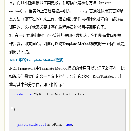
义，而且不能够被派生类更改。有时候它是私有方法（
private
method
），但实际上它经常被声明为
protected
。它通过调用其它的基
类方法（覆写过的）来工作，但它经常是作为初始化过程的一部分被
调用的，这样就没必要让客户端程序员能够直接调用它了。
3
．在一开始我们提到了不管读的是哪张数据表，它们都有共同的操
作步骤，即共同点。因此可以说
Template Method
模式的一个特征就是
剥离共同点。
.NET
中的
Template Method
模式
.NET Framework
中
Template Method
模式的使用可以说是无处不在，比
如说我们需要自定义一个文本控件，会让它继承于
RichTextBox
，并
重写其中部分事件，如下例所示：
public
class
MyRichTextBox : RichTextBox
{
private
static
bool
m_bPaint
=
true
;