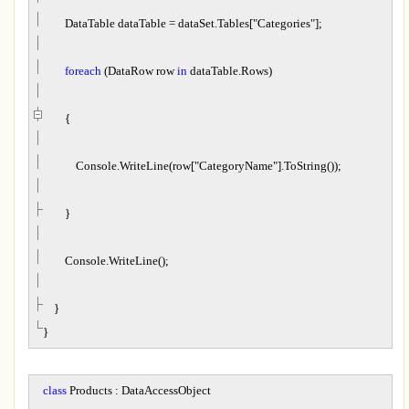
DataTable dataTable
=
dataSet.Tables[
"
Categories
"
];
foreach
(DataRow row
in
dataTable.Rows)
{
Console.WriteLine(row[
"
CategoryName
"
].ToString());
}
Console.WriteLine();
}
}
class
Products : DataAccessObject