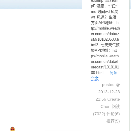
知temp 温度tem
pF 温度，华氏ti
me 时间wd 风向
ws 风速2. 生活
方面API地址：ht
tp://mobile.weath
er.com.cn/data/z
sM/101020500.h
tml3. 七天天气预
报API地址：htt
p://mobile.weath
er.com.cn/data/f
orecast/1010101
00.html...
阅读
全文
posted @
2013-12-23
21:56 Create
Chen
阅读
(7022)
评论(6)
博客园
© 2004-2026
推荐(5)
浙公网安备 33010602011771号
浙ICP备2021040463号-3