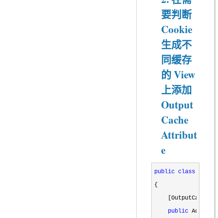
要判断
Cookie
生成不
同缓存
的 View
上添加
Output
Cache
Attribut
e
public
class
 Cache
{

    [OutputCache(D
public
 ActionRe