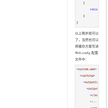
    {

return
 Con
    }

}
以上两步就可以
了，当然也可以
将缓存方案写进
Web.config 配置
文件中：
<
system.web
>
<
caching
>
<
outputCacheSe
<
outputCache
<
clear 
/>
<!--
 60 se