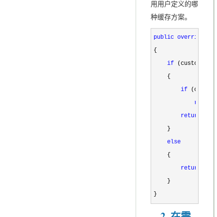
用用户定义的哪
种缓存方案。
public
override
st
{

if
 (custom == 
    {

if
 (contex
return
return
 con
    }

else
    {

return
bas
    }

}
2. 在需