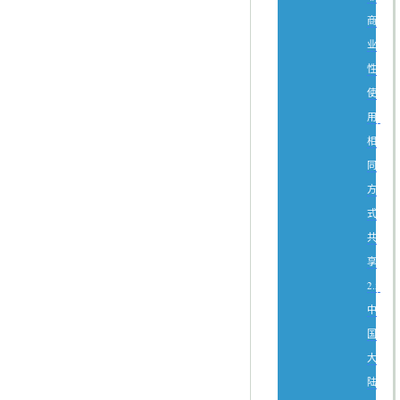
商
业
性
使
用-
相
同
方
式
共
享
2.5
中
国
大
陆