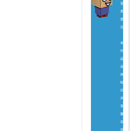
宝
贵
意
见。
本
作
品
采
用
知
识
共
享
署
名-
非