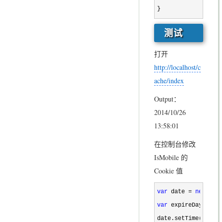
}
测试
打开
http://localhost/c
ache/index
Output：
2014/10/26
13:58:01
在控制台修改
IsMobile 的
Cookie 值
var
 date = 
new
var
 expireDays = 1
date.setTime(date.