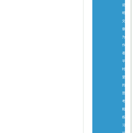
说
明：
文
章
为
作
者
平
时
里
的
思
考
和
练
习，