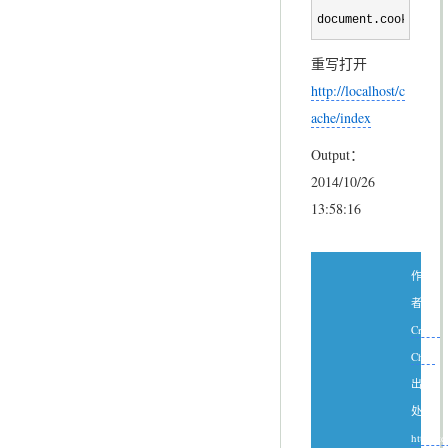
document.cookie 
= 
重写打开
http://localhost/c
ache/index
Output：
2014/10/26
13:58:16
作
者：
Create
Chen
出
处：
http://