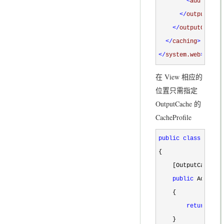
<
add 
varyB
</
outputCach
</
outputCacheS
</
caching
>
</
system.web
>
在 View 相应的
位置只需指定
OutputCache 的
CacheProfile
public
class
 Cache
{

    [OutputCache(C
public
 ActionRe
    {

return
 Con
    }
