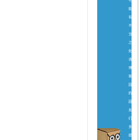
可
能
有
不
当
之
处，
请
博
客
园
的
园
友
们
多
提