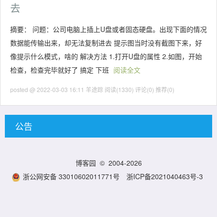
去
摘要： 问题：公司电脑上插上U盘或者固态硬盘。出现下面的情况
数据能传输出来，却无法复制进去 提示图当时没有截图下来，好
像提示什么模式，啥的 解决方法 1.打开U盘的属性 2.如图，开始
检查，检查完毕就好了 搞定 下班
阅读全文
posted @ 2022-03-03 16:11 羊途踪
阅读(1330)
评论(0)
推荐(0)
公告
博客园
© 2004-2026
浙公网安备 33010602011771号
浙ICP备2021040463号-3