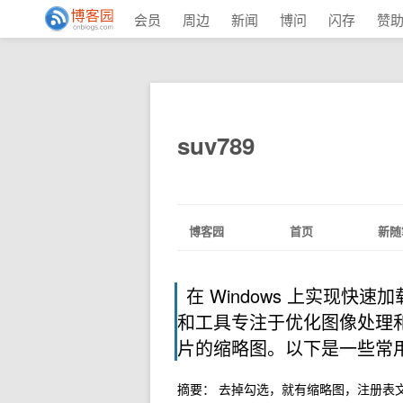
会员
周边
新闻
博问
闪存
赞
suv789
博客园
首页
新随
在 Windows 上实现
和工具专注于优化图像处理
片的缩略图。以下是一些常
摘要： 去掉勾选，就有缩略图，注册表文件