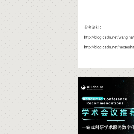
参考资料：
http://blog.csdn.net/wanglha/
http://blog.csdn.net/hexiesh