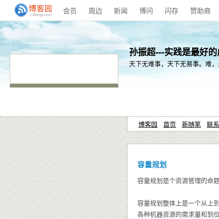
会员
周边
新闻
博问
闪存
赞助商
孙振超---实践是最好
天下无难事，天下无易事。难，
博客园
首页
新随笔
联
容量规划
容量规划是个资源管理的命
容量规划整体上是一个从上
各种机器资源的需求量和到