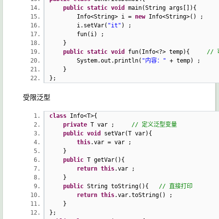
public
static
void
main(String args[]){
Info<String> i =
new
Info<String>()
i.setVar(
"it"
) 
fun(i) ;
}
public
static
void
fun(Info<?> temp){
//
System.out.println(
"内容："
+ temp) ;
}
};
受限泛型
class
Info<T>{
private
T var ;
// 定义泛型变量
public
void
setVar(T var){
this
.var = var ;
}
public
T getVar(){
return
this
.var ;
}
public
String toString(){
// 直接打印
return
this
.var.toString() ;
}
};