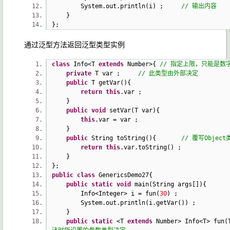
System.out.println(i) ;
// 输出内容
}
};
通过泛型方法返回泛型类型实例
class
Info<T
extends
Number>{
// 指定上限，只能是数
private
T var ;
// 此类型由外部决定
public
T getVar(){
return
this
.var ;
}
public
void
setVar(T var){
this
.var = var ;
}
public
String toString(){
// 覆写Object
return
this
.var.toString() ;
}
};
public
class
GenericsDemo27{
public
static
void
main(String args[]){
Info<Integer> i = fun(
30
) ;
System.out.println(i.getVar()) ;
}
public
static
<T
extends
Number> Info<T> fun(