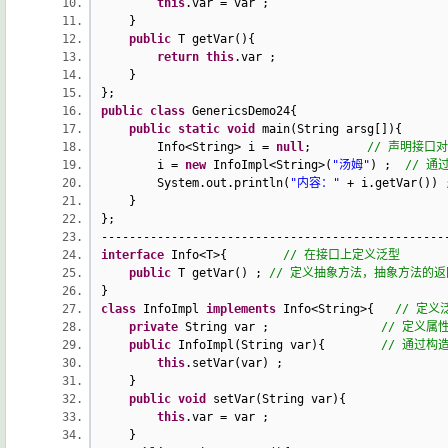
this
.var = var ;
}
public
T getVar(){
return
this
.var ;
}
};
public
class
GenericsDemo24{
public
static
void
main(String arsg[]){
Info<String> i =
null
;
// 声明接口
i =
new
InfoImpl<String>(
"汤姆"
) ;
// 通
System.out.println(
"内容："
+ i.getVar()
}
};
-----------------------------------------------
interface
Info<T>{
// 在接口上定义泛型
public
T getVar() ;
// 定义抽象方法，抽象方法的
}
class
InfoImpl
implements
Info<String>{
// 定
private
String var ;
// 定义属
public
InfoImpl(String var){
// 通过构
this
.setVar(var) ;
}
public
void
setVar(String var){
this
.var = var ;
}