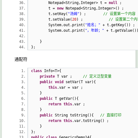
Notepad<String,Integer> t =
null
t =
new
Notepad<String,Integer>() 
t.setKey(
"汤姆"
) ;
// 设置第一个内容
t.setValue(
20
) ;
// 设置第二个内
System.out.print(
"姓名；"
+ t.getKey(
System.out.print(
"，年龄；"
+ t.getVal
}
};
通配符
class
Info<T>{
private
T var ;
// 定义泛型变量
public
void
setVar(T var){
this
.var = var ;
}
public
T getVar(){
return
this
.var ;
}
public
String toString(){
// 直接打印
return
this
.var.toString() ;
}
};
public
class
GenericsDemo14{