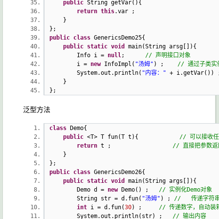
public
String getVar(){
return
this
.var ;
}
};
public
class
GenericsDemo25{
public
static
void
main(String arsg[]){
Info i =
null
;
// 声明接口对象
i =
new
InfoImpl(
"汤姆"
) ;
// 通过子类
System.out.println(
"内容："
+ i.getVar()
}
};
泛型方法
class
Demo{
public
<T> T fun(T t){
// 可以接收
return
t ;
// 直接把参数返
}
};
public
class
GenericsDemo26{
public
static
void
main(String args[]){
Demo d =
new
Demo() ;
// 实例化Demo对象
String str = d.fun(
"汤姆"
) ;
// 传递字符
int
i = d.fun(
30
) ;
// 传递数字，自动装
System.out.println(str) ;
// 输出内容