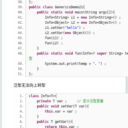
};
public
class
GenericsDemo21{
public
static
void
main(String args[]){
Info<String> i1 =
new
Info<String>()
Info<Object> i2 =
new
Info<Object>()
i1.setVar(
"hello"
) ;
i2.setVar(
new
Object()) ;
fun(i1) ;
fun(i2) ;
}
public
static
void
fun(Info<?
super
String>
型
System.out.print(temp +
"、"
) ;
}
};
泛型无法向上转型
class
Info<T>{
private
T var ;
// 定义泛型变量
public
void
setVar(T var){
this
.var = var ;
}
public
T getVar(){
return
this
.var ;