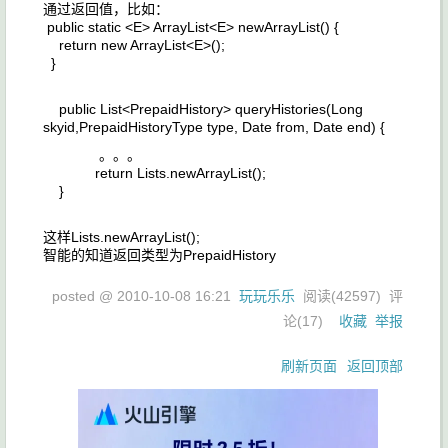
通过返回值，比如：
public static <E> ArrayList<E> newArrayList() {
return new ArrayList<E>();
}
public List<PrepaidHistory> queryHistories(Long
skyid,PrepaidHistoryType type, Date from, Date end) {
。。。
return Lists.newArrayList();
}
这样Lists.newArrayList();
智能的知道返回类型为PrepaidHistory
posted @
2010-10-08 16:21
玩玩乐乐
阅读(
42597
) 评
论(
17
)
收藏
举报
刷新页面
返回顶部