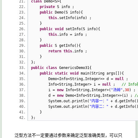
class
Demo<S>{
private
S info ;
public
Demo(S info){
this
.setInfo(info) ;
}
public
void
setInfo(S info){
this
.info = info ;
}
public
S getInfo(){
return
this
.info ;
}
};
public
class
GenericsDemo31{
public
static
void
main(String args[]){
Demo<Info<String,Integer>> d =
null
Info<String,Integer> i =
null
;
// In
i =
new
Info<String,Integer>(
"汤姆"
,
30
)
d =
new
Demo<Info<String,Integer>>(i) ;
/
System.out.println(
"内容一："
+ d.getInfo(
System.out.println(
"内容二："
+ d.getInfo(
}
};
泛型方法不一定要通过参数来确定泛型准确类型，可以只