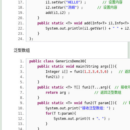
i1.setVar(
"HELLO"
) ;
// 设置内容
i2.setVar(
"汤姆"
) ;
// 设置内容
add(i1,i2) ;
}
public
static
<T>
void
add(Info<T> i1,Info<T
System.out.println(i1.getVar() +
" "
+ i2
}
};
泛型数组
public
class
GenericsDemo30{
public
static
void
main(String args[]){
Integer i[] = fun1(
1
,
2
,
3
,
4
,
5
,
6
) ;
// 
fun2(i) ;
}
public
static
<T> T[] fun1(T...arg){
// 接收
return
arg ;
// 返回泛型数组
}
public
static
<T>
void
fun2(T param[]){
//
System.out.print(
"接收泛型数组："
) ;
for
(T t:param){
System.out.print(t +
"、"
) ;
}
}