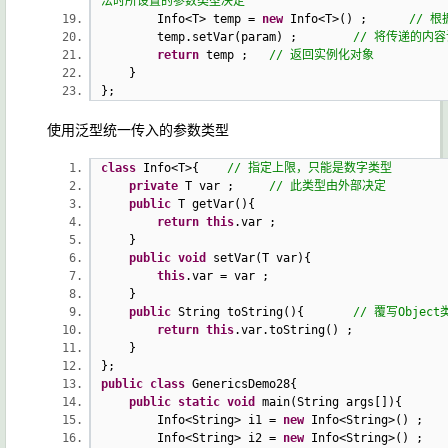
法时所设置的参数类型决定
Info<T> temp =
new
Info<T>() ;
// 
temp.setVar(param) ;
// 将传递的内容
return
temp ;
// 返回实例化对象
}
};
使用泛型统一传入的参数类型
class
Info<T>{
// 指定上限，只能是数字类型
private
T var ;
// 此类型由外部决定
public
T getVar(){
return
this
.var ;
}
public
void
setVar(T var){
this
.var = var ;
}
public
String toString(){
// 覆写Object
return
this
.var.toString() ;
}
};
public
class
GenericsDemo28{
public
static
void
main(String args[]){
Info<String> i1 =
new
Info<String>() ;
Info<String> i2 =
new
Info<String>() ;