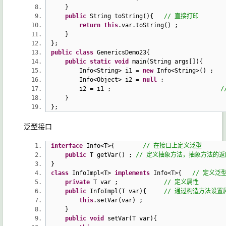
}
public
String toString(){
// 直接打印
return
this
.var.toString() ;
}
};
public
class
GenericsDemo23{
public
static
void
main(String args[]){
Info<String> i1 =
new
Info<String>()
Info<Object> i2 =
null
;
i2 = i1 ;
/
}
};
泛型接口
interface
Info<T>{
// 在接口上定义泛型
public
T getVar() ;
// 定义抽象方法，抽象方法的
}
class
InfoImpl<T>
implements
Info<T>{
// 定义泛
private
T var ;
// 定义属性
public
InfoImpl(T var){
// 通过构造方法设置
this
.setVar(var) ;
}
public
void
setVar(T var){