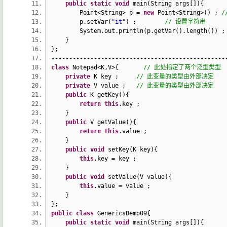
public
static
void
main(String args[]){
Point<String> p =
new
Point<String>() ;
/
p.setVar(
"it"
) ;
// 设置字符串
System.out.println(p.getVar().length())
}
};
-----------------------------------------------
class
Notepad<K,V>{
// 此处指定了两个泛型类型
private
K key ;
// 此变量的类型由外部决定
private
V value ;
// 此变量的类型由外部决定
public
K getKey(){
return
this
.key ;
}
public
V getValue(){
return
this
.value ;
}
public
void
setKey(K key){
this
.key = key ;
}
public
void
setValue(V value){
this
.value = value ;
}
};
public
class
GenericsDemo09{
public
static
void
main(String args[]){