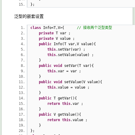
};
泛型的嵌套设置
class
Info<T,V>{
// 接收两个泛型类型
private
T var ;
private
V value ;
public
Info(T var,V value){
this
.setVar(var) ;
this
.setValue(value) ;
}
public
void
setVar(T var){
this
.var = var ;
}
public
void
setValue(V value){
this
.value = value ;
}
public
T getVar(){
return
this
.var ;
}
public
V getValue(){
return
this
.value ;
}
};