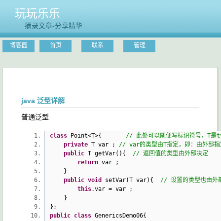
玩玩乐乐
摘录文章-分享精华
博客园
首页
联系
管理
java 泛型详解
普通泛型
class
Point<T>{
// 此处可以随便写标识符号，T是t
private
T var ;
// var的类型由T指定，即：由外部指
public
T getVar(){
// 返回值的类型由外部决定
return
var ;
}
public
void
setVar(T var){
// 设置的类型也由外
this
.var = var ;
}
};
public
class
GenericsDemo06{