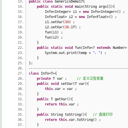
public
class
GenericsDemo17{
public
static
void
main(String args[]){
Info<Integer> i1 =
new
Info<Integer
Info<Float> i2 =
new
Info<Float>
i1.setVar(
30
) 
i2.setVar(
30
.1f)
fun(i1) ;
fun(i2) ;
}
public
static
void
fun(Info<?
extends
Number>
System.out.print(temp +
"、"
) ;
}
};
-----------------------------------------------
class
Info<T>{
private
T var ;
// 定义泛型变量
public
void
setVar(T var){
this
.var = var ;
}
public
T getVar(){
return
this
.var ;
}
public
String toString(){
// 直接打印
return
this
.var.toString() ;
}