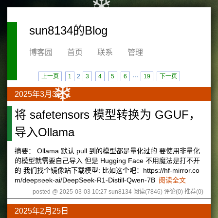
❄
sun8134的Blog
博客园
首页
联系
管理
上一页
1
2
3
4
5
6
···
19
下一页
❄
2025年3月3日
将 safetensors 模型转换为 GGUF，
导入Ollama
❄
摘要： Ollama 默认 pull 到的模型都是量化过的 要使用非量化
的模型就需要自己导入 但是 Hugging Face 不用魔法是打不开
的 我们找个镜像站下载模型: 比如这个吧：https://hf-mirror.co
m/deepseek-ai/DeepSeek-R1-Distill-Qwen-7B
阅读全文
❄
posted @ 2025-03-03 10:27 sun8134
阅读(7846)
评论(0)
推荐(0)
2025年2月25日