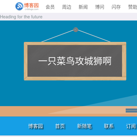
会员
周边
新闻
博问
闪存
赞
Heading for the future
一只菜鸟攻城狮啊
博客园
首页
新随笔
联系
订阅