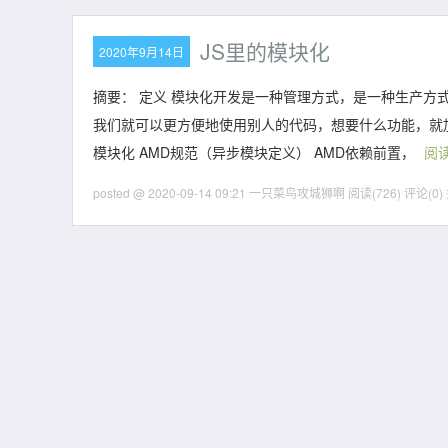
JS里的模块化
2020年9月14日
摘要： 定义 模块化开发是一种管理方式，是一种生产
我们就可以更方便地使用别人的代码，想要什么功能，就加载什么模
模块化 AMD规范（异步模块定义） AMD依赖前置，
阅
posted @ 2020-09-14 09:21 一只菜鸟攻城狮啊
阅读(726)
评论(0)