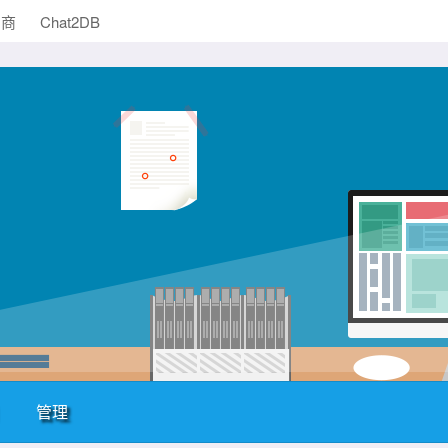
助商
Chat2DB
管理