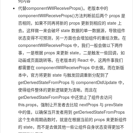
何内容
代替componentWillReceiveProps()。老版本中的
componentWillReceiveProps()方法判断前后两个 props 是
否相同，如果不同再将新的 props 更新到相应的 state 上
去。这样做一来会破坏 state 数据的单一数据源，导致组件
状态变得不可预测，另一方面也会增加组件的重绘次数。在
componentWillReceiveProps 中，我们一般会做以下两件
事，一是根据 props 来更新 state，二是触发一些回调，如
动画或页面跳转等。在老版本的 React 中，这两件事我们
都需要在 componentWillReceiveProps 中去做。而在新版
本中，官方将更新 state 与触发回调重新分配到了
getDerivedStateFromProps 与 componentDidUpdate 中，
使得组件整体的更新逻辑更为清晰。而且在
getDerivedStateFromProps 中还禁止了组件去访问
this.props，强制让开发者去比较 nextProps 与 prevState
中的值，以确保当开发者用到 getDerivedStateFromProps
这个生命周期函数时，就是在根据当前的 props 来更新组件
的 state，而不是去做其他一些让组件自身状态变得更加不