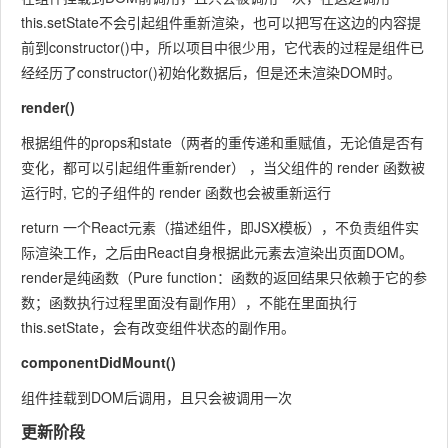
this.setState不会引起组件重新渲染，也可以把写在这边的内容提
前到constructor()中，所以项目中很少用，它代表的过程是组件已
经经历了constructor()初始化数据后，但是还未渲染DOM时。
render()
根据组件的props和state（两者的重传递和重赋值，无论值是否有
变化，都可以引起组件重新render） ，当父组件的 render 函数被
运行时, 它的子组件的 render 函数也会被重新运行
return 一个React元素（描述组件，即JSX模板），不负责组件实
际渲染工作，之后由React自身根据此元素去渲染出页面DOM。
render是纯函数（Pure function：函数的返回结果只依赖于它的参
数；函数执行过程里面没有副作用），不能在里面执行
this.setState，会有改变组件状态的副作用。
componentDidMount()
组件挂载到DOM后调用，且只会被调用一次
更新阶段