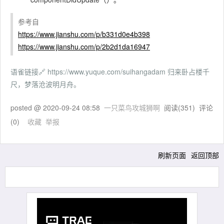
参考自
https://www.jianshu.com/p/b331d0e4b398
https://www.jianshu.com/p/2b2d1da16947
语雀链接🔗 https://www.yuque.com/suihangadam 归来卧占楼千
尺，梦落沧波明月舟。
posted @
2020-09-24 08:58
一只菜鸟攻城狮啊
阅读(
351
) 评论
(
0
)
收藏
举报
刷新页面
返回顶部