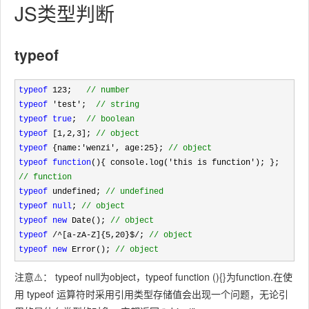
JS类型判断
typeof
typeof
 123;   
//
 number
typeof
 'test';  
//
 string
typeof
true
;  
//
 boolean
typeof
 [1,2,3]; 
//
 object
typeof
 {name:'wenzi', age:25}; 
//
 object
typeof
function
(){ console.log('this is function'); }; 
//
 function
typeof
 undefined; 
//
 undefined
typeof
null
; 
//
 object
typeof
new
 Date(); 
//
 object
typeof
 /^[a-zA-Z]{5,20}$/; 
//
 object
typeof
new
 Error(); 
//
 object
注意⚠️： typeof null为object，typeof function (){}为function.在使
用 typeof 运算符时采用引用类型存储值会出现一个问题，无论引