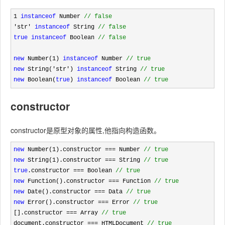
1 
instanceof
 Number 
//
 false
'str' 
instanceof
 String 
//
 false
true
instanceof
 Boolean 
//
 false
new
 Number(1) 
instanceof
 Number 
//
 true
new
 String('str') 
instanceof
 String 
//
 true
new
 Boolean(
true
) 
instanceof
 Boolean 
//
 true
constructor
constructor是原型对象的属性,他指向构造函数。
new
 Number(1).constructor === Number 
//
 true
new
 String(1).constructor === String 
//
 true
true
.constructor === Boolean 
//
 true
new
 Function().constructor === Function 
//
 true
new
 Date().constructor === Data 
//
 true
new
 Error().constructor === Error 
//
 true
[].constructor === Array 
//
 true
document.constructor === HTMLDocument 
//
 true