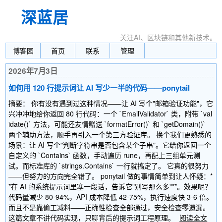
深蓝居
关注AI、区块链和其他新技术。
博客园
首页
联系
管理
2026年7月3日
如何用 120 行提示词让 AI 写少一半的代码——ponytail
摘要： 你有没有遇到过这种情况——让 AI 写个"邮箱验证功能"，它
兴冲冲地给你返回 80 行代码：一个 `EmailValidator` 类，附带 `val
idate()` 方法，可能还友情赠送 `formatError()` 和 `getDomain()`
两个辅助方法，顺手再引入一个第三方验证库。 换个我们更熟悉的
场景：让 AI 写个"判断字符串是否包含某个子串"。它给你返回一个
自定义的 `Contains` 函数，手动遍历 rune，再配上三组单元测
试。而标准库的 `strings.Contains` 一行就搞定了。 它真的很努力
——但努力的方向完全错了。 ponytail 做的事情简单到让人怀疑：*
*在 AI 的系统提示词里塞一段话，告诉它"别写那么多"**。效果呢？
代码量减少 80-94%，API 成本降低 42-75%，执行速度快 3-6 倍。
而且不是靠偷工减料——正确性检查全部通过，安全检查零遗漏。
这篇文章不讲代码实现，只聊背后的提示词工程原理。
阅读全文