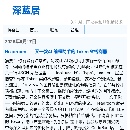
深蓝居
关注AI、区块链和其他新技术。
博客园
首页
联系
管理
2026年6月17日
Headroom——又一款AI 编程助手的 Token 省钱利器
摘要： 你有没有注意过，每次让 AI 编程助手执行一条 `grep` 命
令，返回的结果里真正有用的只有寥寥几行匹配，但它们却被裹在
几十行 JSON 元数据里——`tool_use_id`、`type`、`content` 层层
嵌套？你花 Token 买的不是糖，是包装纸。 这不是个别现象。我
实测过，**70-95% 的工具输出是模板化的包装信息**。它们每轮对
话都出现，挤占上下文窗口、拖慢响应速度、烧掉你的 API 额度。
更致命的是，冗余信息填满上下文后，模型开始"失忆"——忘了你
一小时前强调的设计约束，给出自相矛盾的建议。 Headroom 就是
为此而生的。它是一个零侵入的 HTTP 代理，坐在编程助手和 LLM
之间，把冗余的"包装纸"剥掉，只把精华传给模型。平均省下 87%
的 Token，响应质量丝毫不打折扣。接下来，我会从原理到实践，
带你深入理解它的优化体系，并手把手教你接入 CodeBuddy。
阅