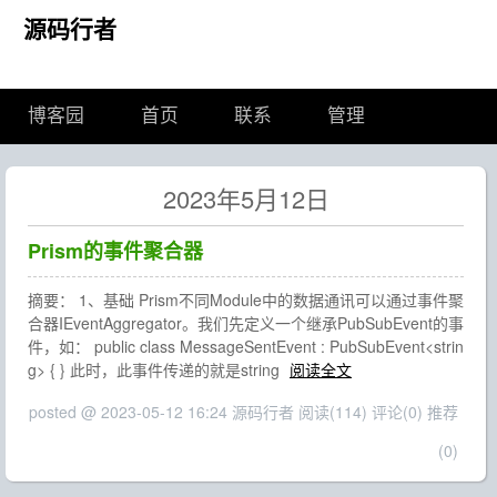
源码行者
博客园
首页
联系
管理
2023年5月12日
Prism的事件聚合器
摘要： 1、基础 Prism不同Module中的数据通讯可以通过事件聚
合器IEventAggregator。我们先定义一个继承PubSubEvent的事
件，如： public class MessageSentEvent : PubSubEvent<strin
g> { } 此时，此事件传递的就是string
阅读全文
posted @ 2023-05-12 16:24 源码行者
阅读(114)
评论(0)
推荐
(0)