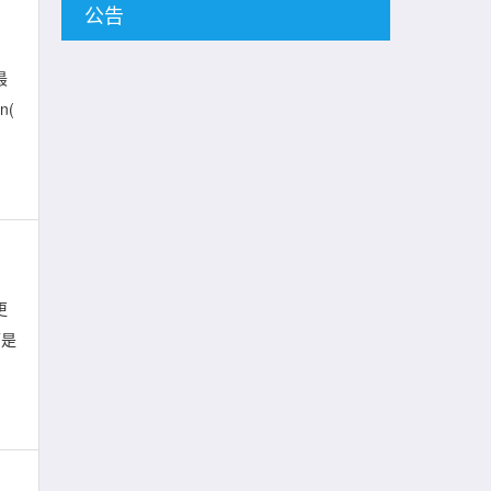
公告
最
n(
更
下是