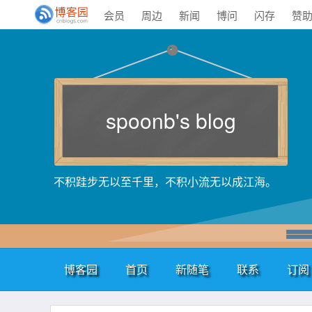
会员
周边
新闻
博问
闪存
赞
spoonb's blog
不积跬步无以至千里，不积小流无以成江海。
博客园
首页
新随笔
联系
订阅