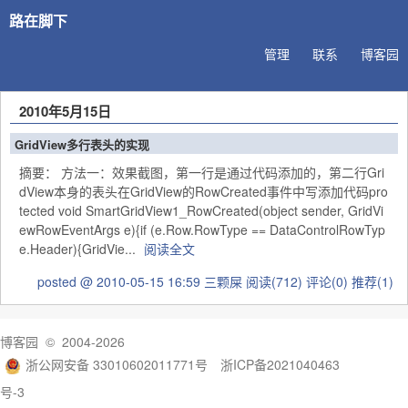
路在脚下
管理
联系
博客园
2010年5月15日
GridView多行表头的实现
摘要： 方法一：效果截图，第一行是通过代码添加的，第二行Gri
dView本身的表头在GridView的RowCreated事件中写添加代码pro
tected void SmartGridView1_RowCreated(object sender, GridVi
ewRowEventArgs e){if (e.Row.RowType == DataControlRowTyp
e.Header){GridVie...
阅读全文
posted @ 2010-05-15 16:59 三颗屎
阅读(712)
评论(0)
推荐(1)
博客园
© 2004-2026
浙公网安备 33010602011771号
浙ICP备2021040463
号-3