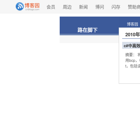
会员
周边
新闻
博问
闪存
赞助
博客园
路在脚下
2010
c#中高效
摘要： 
用bcp，
t，包括