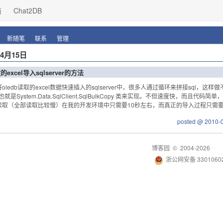
商
Chat2DB
新随笔
联系
管理
年4月15日
的excel导入sqlserver的方法
将oledb读取的excel数据快速插入的sqlserver中，很多人通过循环来拼接sql
也就是System.Data.SqlClient.SqlBulkCopy 类来实现。不但速度快，而且
读取（全部读取比较慢）在我的开发环境中只需要10秒左右，而真正的导入过程只需要4.5
posted @ 2010
博客园
© 2004-2026
浙公网安备 33010602