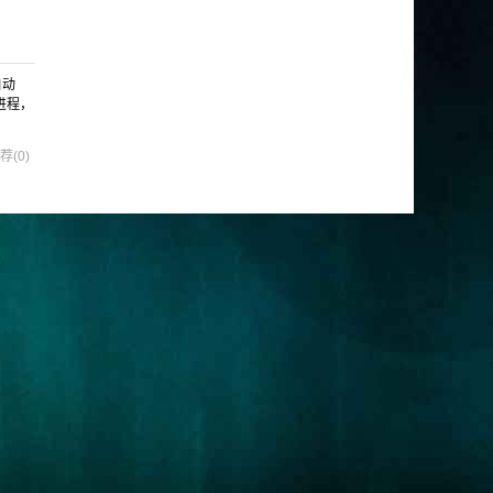
自动
进程，
荐(0)