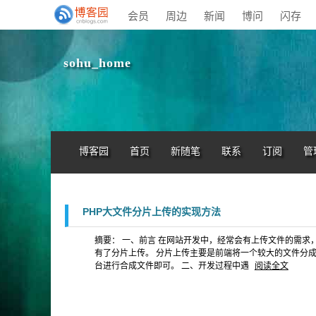
会员
周边
新闻
博问
闪存
sohu_home
博客园
首页
新随笔
联系
订阅
管
PHP大文件分片上传的实现方法
摘要： 一、前言 在网站开发中，经常会有上传文件的需求
有了分片上传。 分片上传主要是前端将一个较大的文件分
台进行合成文件即可。 二、开发过程中遇
阅读全文