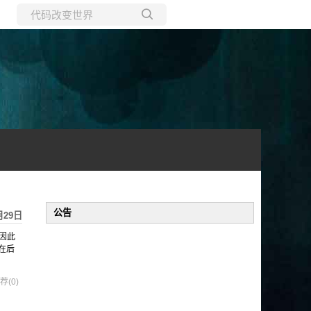
所有博客
当前博客
公告
月29日
因此
在后
荐(0)