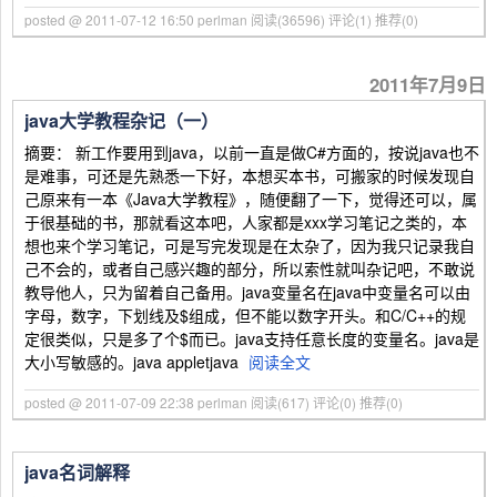
posted @ 2011-07-12 16:50 perlman
阅读(36596)
评论(1)
推荐(0)
2011年7月9日
java大学教程杂记（一）
摘要： 新工作要用到java，以前一直是做C#方面的，按说java也不
是难事，可还是先熟悉一下好，本想买本书，可搬家的时候发现自
己原来有一本《Java大学教程》，随便翻了一下，觉得还可以，属
于很基础的书，那就看这本吧，人家都是xxx学习笔记之类的，本
想也来个学习笔记，可是写完发现是在太杂了，因为我只记录我自
己不会的，或者自己感兴趣的部分，所以索性就叫杂记吧，不敢说
教导他人，只为留着自己备用。java变量名在java中变量名可以由
字母，数字，下划线及$组成，但不能以数字开头。和C/C++的规
定很类似，只是多了个$而已。java支持任意长度的变量名。java是
大小写敏感的。java appletjava
阅读全文
posted @ 2011-07-09 22:38 perlman
阅读(617)
评论(0)
推荐(0)
java名词解释