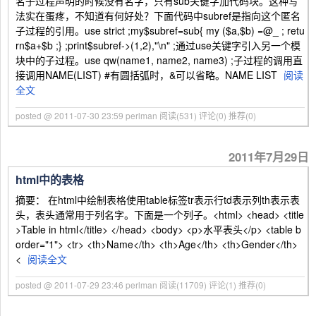
名子过程声明的时候没有名字，只有sub关键字加代码块。这种写
法实在蛋疼，不知道有何好处？下面代码中subref是指向这个匿名
子过程的引用。use strict ;my$subref=sub{ my ($a,$b) =@_ ; retu
rn$a+$b ;} ;print$subref->(1,2),"\n" ;通过use关键字引入另一个模
块中的子过程。use qw(name1, name2, name3) ;子过程的调用直
接调用NAME(LIST) #有圆括弧时，&可以省略。NAME LIST
阅读
全文
posted @ 2011-07-30 23:59 perlman
阅读(531)
评论(0)
推荐(0)
2011年7月29日
html中的表格
摘要： 在html中绘制表格使用table标签tr表示行td表示列th表示表
头，表头通常用于列名字。下面是一个列子。<html> <head> <title
>Table in html</title> </head> <body> <p>水平表头</p> <table b
order="1"> <tr> <th>Name</th> <th>Age</th> <th>Gender</th>
<
阅读全文
posted @ 2011-07-29 23:46 perlman
阅读(11709)
评论(1)
推荐(0)