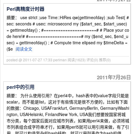
Perl高精度计时器
摘要： use strict ;use Time::HiRes qw(gettimeofday) ;sub Test{ #
sec: seconds # usec: microsecond my ($start_sec, $start_usec)
= gettimeofday() ; #======================# # Place your co
de here!# #======================# my ($end_sec, $end_u
sec) = gettimeofday() ; # Compute time elipsed my $timeDelta =
($e
阅读全文
posted @ 2011-07-27 17:33 perlman
阅读(1623)
评论(0)
推荐(0)
2011年7月26日
perl中的引用
摘要： 为什么使用引用？在perl4中，hash表中的value字段只能是
scalar，而不能是list，这对于有些情况是很不方便的，比如有下面
的数据：Chicago, USAFrankfurt, GermanyBerlin, GermanyWashi
ngton, USAHelsinki, FinlandNew York, USA我们想要按国家将城
市分类，每个国家后面对应城市列表，如果用perl4来做，必须将城
市列表组合成字符串才行，如果用perl5就可以用引用来做，有了引
用，就可以构造复杂的hash结构，就可以用列表作为hash的值