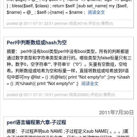
} ; bless($self, $class) ; return $self ;}sub set_name{ my ($self,
$name) = @_ ; $self->{name} = $name ;
阅读全文
posted @ 2011-07-31 22:51 perlman
阅读(4014)
评论(0)
推荐(0)
Perl中判断数组或hash为空
摘要： perl中没有bool类型perl中没有bool类型，所有的判断都是
通过数字类型和字符串类型来进行的。哪些类型为false标量只有三
种，数字0，空字符串"", 字符串'0'（"0"）。矢量有空数组，空哈
希。判断数组或哈希为空和标量一样，直接将数组或哈希放到if语
句中即可my @list = () ;if(@list){ print "Not empty!\n" ;}my %hash
= () ;if(%hash){ print "Not empty!\n" ;}
阅读全文
posted @ 2011-07-31 10:51 perlman
阅读(20662)
评论(0)
推荐(0)
2011年7月30日
perl语言编程第六章-子过程
摘要： 子过程声明sub NAME ;子过程定义sub NAME{ 。。。}匿