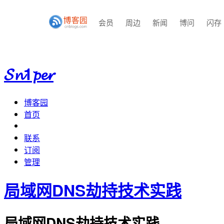
会员
周边
新闻
博问
闪存
𝓢𝓷1𝓹𝓮𝓻
博客园
首页
联系
订阅
管理
局域网DNS劫持技术实践
局域网DNS劫持技术实践