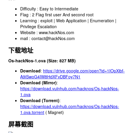
Difficulty : Easy to Intermediate
Flag : 2 Flag first user And second root
Learning : exploit | Web Application | Enumeration |
Privilege Escalation
Website : www.hackNos.com
mail : contact@hackNos.com
下载地址
Os-hackNos-1.ova (Size: 827 MB)
Download
:
https://drive.google.com/open?id=1IOpXibf-
A9iSwoG4IW8HdXFvDBFoy7N1
Download (Mirror)
:
https://download.vulnhub.com/hacknos/Os-hackNos-
1.ova
Download (Torrent)
:
https://download.vulnhub.com/hacknos/Os-hackNos-
1.ova.torrent
(
Magnet
)
屏幕截图