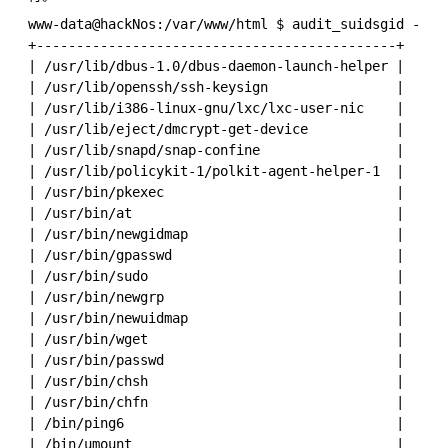
www-data@hackNos:/var/www/html $ audit_suidsgid -only
+---------------------------------------------+

| /usr/lib/dbus-1.0/dbus-daemon-launch-helper |

| /usr/lib/openssh/ssh-keysign                |

| /usr/lib/i386-linux-gnu/lxc/lxc-user-nic    |

| /usr/lib/eject/dmcrypt-get-device           |

| /usr/lib/snapd/snap-confine                 |

| /usr/lib/policykit-1/polkit-agent-helper-1  |

| /usr/bin/pkexec                             |

| /usr/bin/at                                 |

| /usr/bin/newgidmap                          |

| /usr/bin/gpasswd                            |

| /usr/bin/sudo                               |

| /usr/bin/newgrp                             |

| /usr/bin/newuidmap                          |

| /usr/bin/wget                               |

| /usr/bin/passwd                             |

| /usr/bin/chsh                               |

| /usr/bin/chfn                               |

| /bin/ping6                                  |

| /bin/umount                                 |
