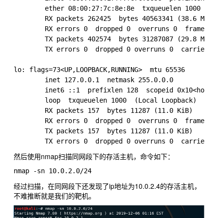
        ether 08:00:27:7c:8e:8e  txqueuelen 1000  (Et
        RX packets 262425  bytes 40563341 (38.6 MiB)

        RX errors 0  dropped 0  overruns 0  frame 0

        TX packets 402574  bytes 31287087 (29.8 MiB)

        TX errors 0  dropped 0 overruns 0  carrier 0 
lo: flags=73<UP,LOOPBACK,RUNNING>  mtu 65536

        inet 127.0.0.1  netmask 255.0.0.0

        inet6 ::1  prefixlen 128  scopeid 0x10<host>

        loop  txqueuelen 1000  (Local Loopback)

        RX packets 157  bytes 11287 (11.0 KiB)

        RX errors 0  dropped 0  overruns 0  frame 0

        TX packets 157  bytes 11287 (11.0 KiB)

然后使用nmap扫描同网段下的存活主机，命令如下：
经过扫描，在同网段下还发现了ip地址为10.0.2.4的存活主机，
不难推断就是我们的靶机。