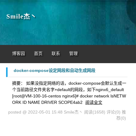
Smile杰丶
博客园
首页
联系
管理
docker-compose设定网段和自动生成网段
摘要： 如果没指定网络的话，docker-compose会默认生成一
个当前路径文件夹名字+default的网段，如下nginx6_default
[root@VM-100-16-centos nginx6]# docker network lsNETW
ORK ID NAME DRIVER SCOPE4ab2
阅读全文
posted @ 2022-05-01 15:48 Smile杰丶
阅读(1658)
评论(0)
推
荐(0)