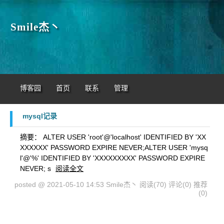
Smile杰丶
博客园
首页
联系
管理
mysql记录
摘要： ALTER USER 'root'@'localhost' IDENTIFIED BY 'XX
XXXXXX' PASSWORD EXPIRE NEVER;ALTER USER 'mysq
l'@'%' IDENTIFIED BY 'XXXXXXXXX' PASSWORD EXPIRE
NEVER; s
阅读全文
posted @ 2021-05-10 14:53 Smile杰丶
阅读(70)
评论(0)
推荐
(0)