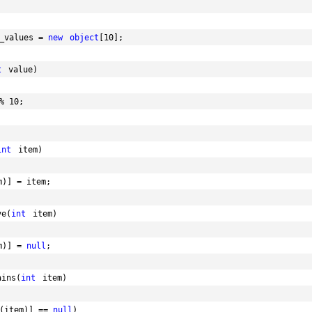
_values = 
new
object
[10];
t
value)
% 10;
int
item)
m)] = item;
ve(
int
item)
m)] = 
null
;
ains(
int
item)
(item)] == 
null
)