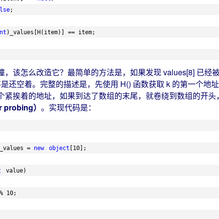
lse
;
nt
)_values[H(item)] == item;
么改造它？最简单的方法是，如果发现 values[8] 已经被占用了，就
0] 是不是还空着。完整的描述是，先使用 H() 函数获取 k 的
个紧挨着的地址，如果到达了数组的末尾，就卷绕到数组的开头，
 probing）
。实现代码是：
_values = 
new
object
[10];
t
value)
% 10;