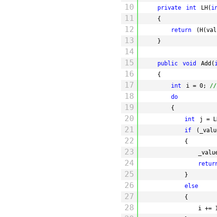
10
private
int
LH(
i
11
{
12
return
(H(val
13
}
14
15
public
void
Add(
16
{
17
int
i = 0; 
/
18
do
19
{
20
int
j = L
21
if
(_valu
22
{
23
_valu
24
retur
25
}
26
else
27
{
28
i += 