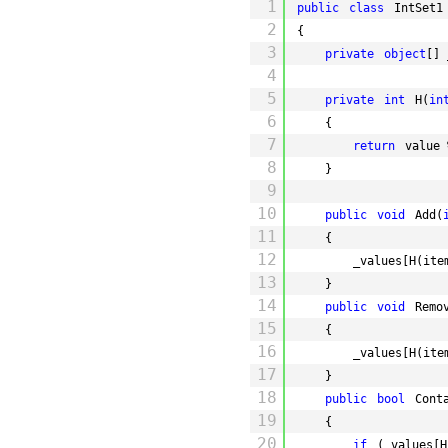
1
public
class
IntSet1
2
{
3
private
object
[] 
4
5
private
int
H(
in
6
{
7
return
value 
8
}
9
10
public
void
Add(
11
{
12
_values[H(ite
13
}
14
public
void
Remo
15
{
16
_values[H(ite
17
}
18
public
bool
Cont
19
{
20
if
(_values[H