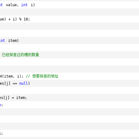
nt
value, 
int
i)
ue) + i) % 10;
int
item)
/ 已经探查过的槽的数量
H(item, i); 
// 想要探查的地址
es[j] == 
null
)
es[j] = item;
n
;
1;