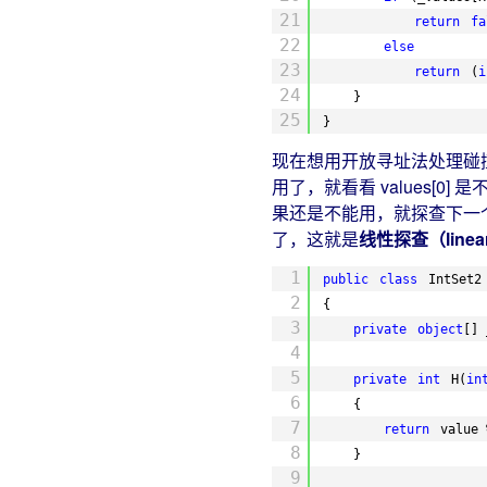
21
return
fa
22
else
23
return
(
i
24
}
25
}
现在想用开放寻址法处理碰撞，该怎
用了，就看看 values[
果还是不能用，就探查下一
了，这就是
线性探查（linear
1
public
class
IntSet2
2
{
3
private
object
[] 
4
5
private
int
H(
in
6
{
7
return
value 
8
}
9