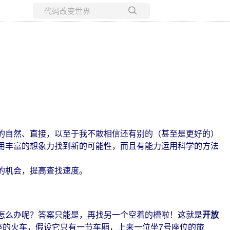
所有博客
当前博客
自然、直接，以至于我不敢相信还有别的（甚至是更好的）
用丰富的想象力找到新的可能性，而且有能力运用科学的方法
的机会，提高查找速度。
么办呢？答案只能是，再找另一个空着的槽啦！这就是
开放
座的火车，假设它只有一节车厢，上来一位坐7号座位的旅