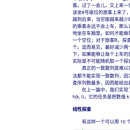
客。过了一会儿，又上来一
该坐8号座位的旅客上来了，
越到后来，当空座越来越少
的乘客永远不会上车，那么
地坐在车厢里。如何才能做到
一个空位；对于旅客B，探查座位 
个。显而易见，最好减少两
下，如果能够让每个上车的旅
实际是不可能随机取一个探
真正的一致散列是难以实现
法都不能实现一致散列，因
查序列数最多，因而能给出最好的结
在上一篇中，我们实现了一
h(k, i)，它的任务是把数
线性探查
有这样一个可以用 10 个槽保存 