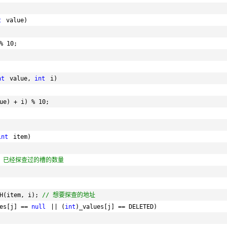
t
value)
% 10;
nt
value, 
int
i)
ue) + i) % 10;
int
item)
/ 已经探查过的槽的数量
H(item, i); 
// 想要探查的地址
es[j] == 
null
|| (
int
)_values[j] == DELETED)