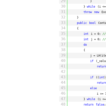
29
} 
30
} 
while
(i <=
31
throw
new
Ex
32
}
33
public
bool
Cont
34
{
35
int
i = 0; 
/
36
int
j = 0; 
/
37
do
38
{
39
j = LH(it
40
if
(_valu
41
retur
42
43
if
((
int
)
44
retur
45
else
46
i += 
47
} 
while
(i <=
48
return
false
;