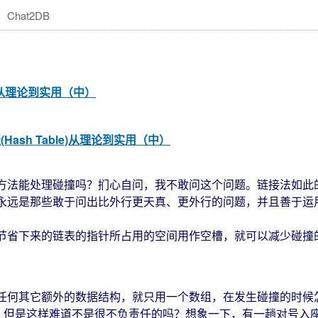
Chat2DB
le)从理论到实用（中）
(Hash Table)从理论到实用（中）
能处理碰撞吗？扪心自问，我不敢问这个问题。链接法如此的
永远是那些敢于问出比外行更天真、更外行的问题，并且善于运
省下来的链表的指针所占用的空间用作空槽，就可以减少碰撞
何其它额外的数据结构，就只用一个数组，在发生碰撞的时候怎
。但是这样难道不是很不负责任的吗？想象一下，有一趟对号入