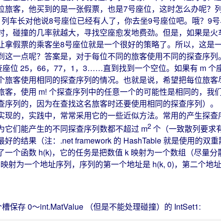
位旅客，他买到的是一张假票，也是7号座位，这时怎么办呢？
列车长对他说8号座位已经有人了，你去坐9号座位吧。哦？9号
时，碰撞的几率就越大，寻找空座愈发地费劲。但是，如果是火车
让拿假票的乘客坐8号座位就是一个很好的策略了。所以，这是
这一点呢？答案是，对于每位不同的旅客使用不同的探查序列。例如
25，66，77，1，3……直到找到一个空位。如果有 m 个座位，每位旅客
个旅客使用相同的探查序列的情况。也就是说，希望把每位旅客
客，使用 m! 个探查序列中的任意一个的可能性是相同的，我
查序列的，因为在查找这名旅客时还要使用相同的探查序列）。
的，实践中，常常采用它的一些近似方法。常用的产生探查序
2
为它们能产生的不同探查序列数都不超过 m
个（一致散列要求有
果（注：.net framework 的 HashTable 就是使用的
个函数 h(k)，它的任务是把数值 k 映射为一个数组（尽量
值 k 映射为一个地址序列，序列的第一个地址是 h(k, 0)，第二个
0～int.MatValue （但是不能处理碰撞）的 IntSet1: