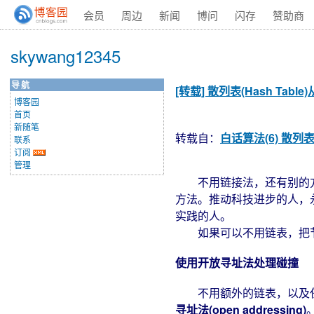
会员
周边
新闻
博问
闪存
赞助商
skywang12345
导航
[转载] 散列表(Hash Tab
博客园
首页
新随笔
转载自：
白话算法(6) 散列表
联系
订阅
管理
不用链接法，还有别的方法
方法。推动科技进步的人，
实践的人。
如果可以不用链表，把节
使用开放寻址法处理碰撞
不用额外的链表，以及任
寻址法(open addressing)