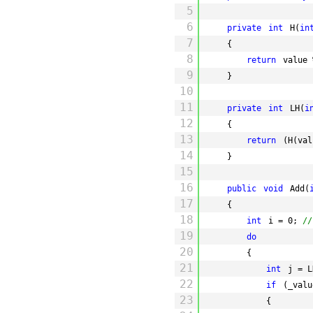
5
6
private
int
H(
in
7
{
8
return
value 
9
}
10
11
private
int
LH(
i
12
{
13
return
(H(val
14
}
15
16
public
void
Add(
17
{
18
int
i = 0; 
/
19
do
20
{
21
int
j = L
22
if
(_valu
23
{