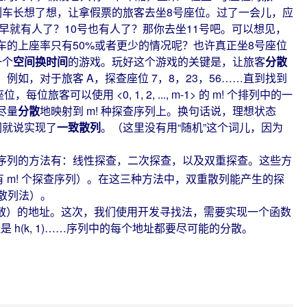
列车长想了想，让拿假票的旅客去坐8号座位。过了一会儿，应
早就有人了？10号也有人了？那你去坐11号吧。可以想见，
的上座率只有50%或者更少的情况呢？也许真正坐8号座位
一个
空间换时间
的游戏。玩好这个游戏的关键是，让旅客
分散
，对于旅客 A，探查座位 7，8，23，56……直到找到
可以使用 <0, 1, 2, ..., m-1> 的 m! 个排列中的一
尽量
分散
地映射到 m! 种探查序列上。换句话说，理想状态
们就说实现了
一致散列
。（这里没有用“随机”这个词儿，因为
列的方法有：线性探查，二次探查，以及双重探查。这些方
 m! 个探查序列）。在这三种方法中，双重散列能产生的探
双重散列法）。
分散）的地址。这次，我们使用开发寻找法，需要实现一个函数
地址是 h(k, 1)……序列中的每个地址都要尽可能的分散。