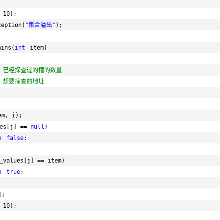
 10);
ception(
"集合溢出"
);
ains(
int
item)
/ 已经探查过的槽的数量
/ 想要探查的地址
em, i);
es[j] == 
null
)
n
false
;
_values[j] == item)
n
true
;
1;
 10);