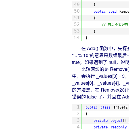
49
}
50
public
void
Remo
51
{
52
// 有点不太好办
53
}
54
}
在 Add() 函数中，先探查 LH
“... % 10”的意思是数组
true；如果遇到了 null，说
比较麻烦的是 Remove() 
中，会执行 _values[3] = 3，
_values[3]、_values[4
的方法是，在 Remove(23) 时
错误的 false 了。并且在 A
1
public
class
IntSet2
2
{
3
private
object
[] 
4
private
readonly