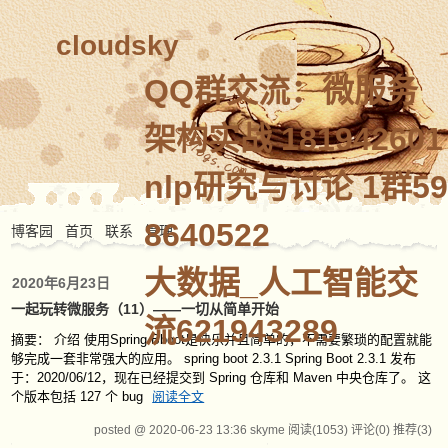
cloudsky
QQ群交流：微服务
架构实战 181942601
nlp研究与讨论 1群59
8640522
博客园
首页
联系
管理
大数据_人工智能交
2020年6月23日
一起玩转微服务（11）——一切从简单开始
流621943289
摘要： 介绍 使用Spring Bboot是快乐并且简单的，不需要繁琐的配置就能
够完成一套非常强大的应用。 spring boot 2.3.1 Spring Boot 2.3.1 发布
于：2020/06/12，现在已经提交到 Spring 仓库和 Maven 中央仓库了。 这
个版本包括 127 个 bug
阅读全文
posted @ 2020-06-23 13:36 skyme
阅读(1053)
评论(0)
推荐(3)