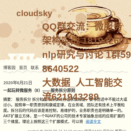
cloudsky
QQ群交流：微服务
架构实战 181942601
nlp研究与讨论 1群59
8640522
博客园
首页
联系
管理
大数据_人工智能交
2020年6月21日
一起玩转微服务（8）——服务拆分原则
流621943289
摘要： 服务拆分 拆分粒度不应该过分追求细粒度，要考虑适中不能过大或
过小。按照单一职责原则和康威定律，在业务域、团队还有技术上平衡粒
度。拆分后的代码应该是易控制，易维护的，业务职责也是明确单一的。
AKF扩展立方体，是一个叫AKF的公司的技术专家抽象总结的应用扩展的
三个维度。理论上按照这三个扩展模式，可以将
阅读全文