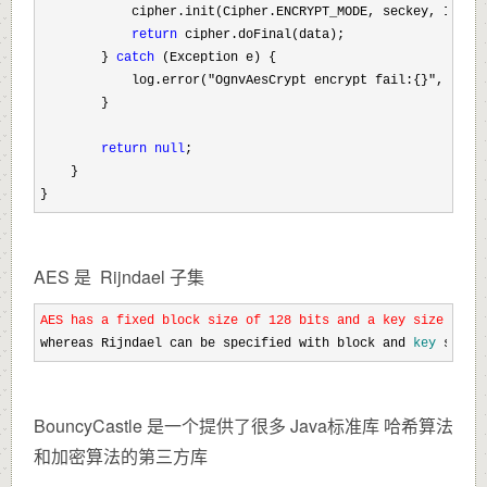
            cipher.init(Cipher.ENCRYPT_MODE, seckey, IV);

return
 cipher.doFinal(data);

        } 
catch
 (Exception e) {

            log.error(
"OgnvAesCrypt encrypt fail:{}"
, e.get
        }

return
null
;

    }

}
AES 是 Rijndael 子集
AES has a fixed block size of 128 bits and a key size of 1
whereas Rijndael can be specified with block and 
key
 sizes
BouncyCastle 是一个提供了很多 Java标准库 哈希算法
和加密算法的第三方库