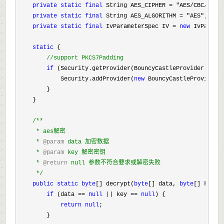
private
static
final
 String AES_CIPHER = "AES/CBC/PKCS
private
static
final
 String AES_ALGORITHM = "AES"
;

private
static
final
 IvParameterSpec IV = 
new
 IvParame
static
 {

//
support PKCS7Padding
if
 (Security.getProvider(BouncyCastleProvider.PROV
            Security.addProvider(
new
 BouncyCastleProvider()
        }

    }

/**
     * aes解密

     * 
@param
 data 加密数据

     * 
@param
 key 解密密钥

     * 
@return
 null 参数不符合要求或解密失败

*/
public
static
byte
[] decrypt(
byte
[] data, 
byte
[] key) {
if
 (data == 
null
 || key == 
null
) {

return
null
;

        }
