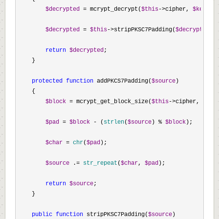
$decrypted
 = mcrypt_decrypt(
$this
->cipher, 
$key
, 
$
$decrypted
 = 
$this
->stripPKSC7Padding(
$decrypted
);

return
$decrypted
;

    }

protected
function
 addPKCS7Padding(
$source
)

    {

$block
 = mcrypt_get_block_size(
$this
->cipher, 
$thi
$pad
 = 
$block
 - (
strlen
(
$source
) % 
$block
);

$char
 = 
chr
(
$pad
);

$source
 .= 
str_repeat
(
$char
, 
$pad
);

return
$source
;

    }

public
function
 stripPKSC7Padding(
$source
)
