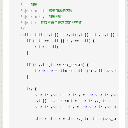
     * aes加密

     * 
@param
 data 需要加密的内容

     * 
@param
 key  加密密钥

     * 
@return
 参数不符合要求或加密失败

*/
public
static
byte
[] encrypt(
byte
[] data, 
byte
[] key) {
if
 (data == 
null
 || key == 
null
) {

return
null
;

        }

if
 (key.length !=
 KEY_LENGTH) {

throw
new
 RuntimeException("Invalid AES key le
        }

try
 {

            SecretKeySpec secretKey 
= 
new
 SecretKeySpec(key
byte
[] enCodeFormat =
 secretKey.getEncoded();

            SecretKeySpec seckey 
= 
new
 SecretKeySpec(enCode
            Cipher cipher 
=
 Cipher.getInstance(AES_CIPHER);