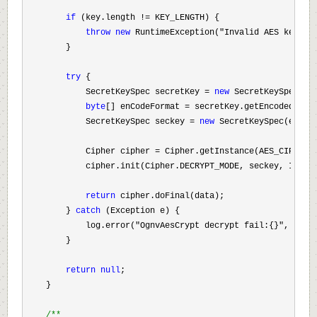
if
 (key.length !=
 KEY_LENGTH) {

throw
new
 RuntimeException("Invalid AES key le
        }

try
 {

            SecretKeySpec secretKey 
= 
new
 SecretKeySpec(key
byte
[] enCodeFormat =
 secretKey.getEncoded();

            SecretKeySpec seckey 
= 
new
 SecretKeySpec(enCode
            Cipher cipher 
=
 Cipher.getInstance(AES_CIPHER);
            cipher.init(Cipher.DECRYPT_MODE, seckey, IV);

return
 cipher.doFinal(data);

        } 
catch
 (Exception e) {

            log.error(
"OgnvAesCrypt decrypt fail:{}"
, e.get
        }

return
null
;

    }

/**