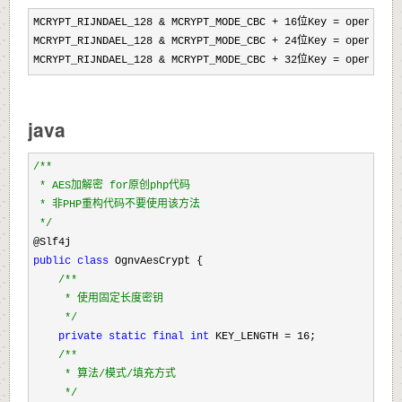
MCRYPT_RIJNDAEL_128 & MCRYPT_MODE_CBC + 16位Key = openssl_
MCRYPT_RIJNDAEL_128 
& MCRYPT_MODE_CBC + 24位Key = openssl_
MCRYPT_RIJNDAEL_128 
& MCRYPT_MODE_CBC + 32位Key = openssl_
java
/**
 * AES加解密 for原创php代码

 * 非PHP重构代码不要使用该方法

*/
public
class
 OgnvAesCrypt {

/**
     * 使用固定长度密钥

*/
private
static
final
int
 KEY_LENGTH = 16
;

/**
     * 算法/模式/填充方式

*/