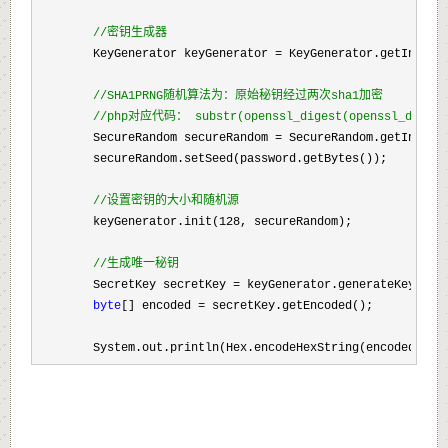
//
密钥生成器
        KeyGenerator keyGenerator = KeyGenerator.getInstan
//
SHA1PRNG随机算法为：原始秘钥经过两次sha1加密

//
php对应代码： substr(openssl_digest(openssl_digest
        SecureRandom secureRandom = SecureRandom.getInstan
        secureRandom.setSeed(password.getBytes());

//
设置密钥的大小和随机源
        keyGenerator.init(128
, secureRandom);

//
生成唯一秘钥
        SecretKey secretKey =
 keyGenerator.generateKey();

byte
[] encoded =
 secretKey.getEncoded();

        System.out.println(Hex.encodeHexString(encoded));