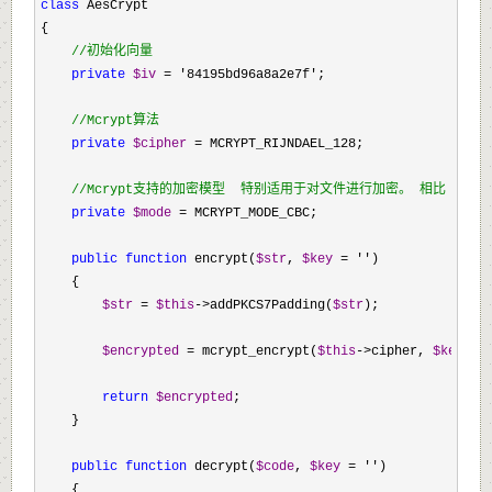
class
 AesCrypt

{

//
初始化向量
private
$iv
 = '84195bd96a8a2e7f'
;

//
Mcrypt算法
private
$cipher
 =
 MCRYPT_RIJNDAEL_128;

//
Mcrypt支持的加密模型  特别适用于对文件进行加密。 相比 ECB
private
$mode
 =
 MCRYPT_MODE_CBC;

public
function
 encrypt(
$str
, 
$key
 = ''
)

    {

$str
 = 
$this
->addPKCS7Padding(
$str
);

$encrypted
 = mcrypt_encrypt(
$this
->cipher, 
$key
, 
$
return
$encrypted
;

    }

public
function
 decrypt(
$code
, 
$key
 = ''
)

    {
