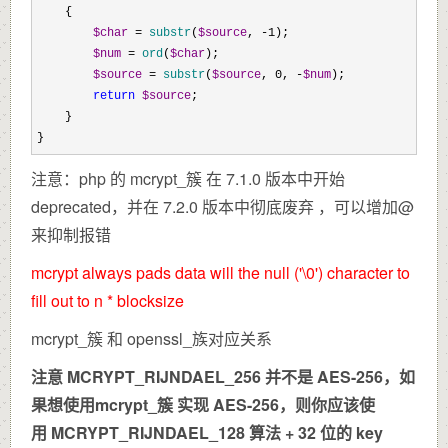
    {

$char
 = 
substr
(
$source
, -1
);

$num
 = 
ord
(
$char
);

$source
 = 
substr
(
$source
, 0, -
$num
);

return
$source
;

    }

}
注意：php 的 mcrypt_簇 在 7.1.0 版本中开始
deprecated，并在 7.2.0 版本中彻底废弃 ，可以增加@
来抑制报错
mcrypt always pads data will the null ('\0') character to
fill out to n * blocksize
mcrypt_簇 和 openssl_族对应关系
注意
MCRYPT_RIJNDAEL_256
并不是
AES-256
，如
果想使用
mcrypt_簇
实现
AES-256
，则你应该使
用
MCRYPT_RIJNDAEL_128
算法 +
32
位的 key