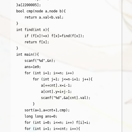
}a[2200005];

bool cmp(node a,node b){

	return a.val<b.val;

}

int find(int x){

	if (f[x]!=x) f[x]=find(f[x]);

	return f[x];

}

int main(){

	scanf("%d",&n);

	ans=1e9;

	for (int i=1; i<=n; i++)

		for (int j=1; j<=n-i+1; j++){

			a[++cnt].x=i-1;

			a[cnt].y=i+j-1;

			scanf("%d",&a[cnt].val);

		}

	sort(a+1,a+cnt+1,cmp);

	long long ans=0;

	for (int i=0; i<=n; i++) f[i]=i;

	for (int i=1; i<=cnt; i++){
