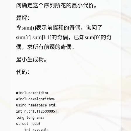
❄
问确定这个序列所花的最小代价。
题解：
❄
令sum[i]表示前缀和的奇偶，询问了
sum[r]-sum[l-1]的奇偶，已知sum[0]的奇
偶，求所有前缀的奇偶。
最小生成树。
代码：
#include<cstdio>

#include<algorithm>

using namespace std;

int n,cnt,f[2500005];

long long ans;

struct node{

	int x,y,val;
