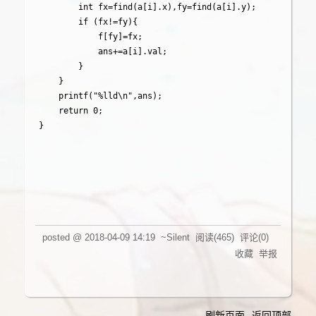
		int fx=find(a[i].x),fy=find(a[i].y);

		if (fx!=fy){

			f[fy]=fx;

			ans+=a[i].val;

		}

	}

	printf("%lld\n",ans);

	return 0;

posted @
2018-04-09 14:19
~Silent
阅读(
465
) 评论(
0
)
收藏
举报
刷新页面
返回顶部