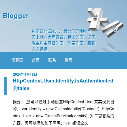
Blogger
启示录11章15节:“第七位天使吹号，
天上就有大声音说，世上的国，成了
我主和主基督的国。他要作王，直到
永永远远。”
博客园
首页
联系
管理
2024年4月18日
HttpContext.User.Identity.IsAuthenticated
为false
摘要： 您可以通过手动设置HttpContext.User来实现此目
的： var identity = new ClaimsIdentity("Custom"); HttpCo
ntext.User = new ClaimsPrincipal(identity); 对于更复杂的
东西，您可以添加如下声明： va
阅读全文