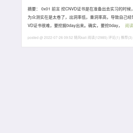
摘要： 0x01 前言 挖CNVD证书是在准备出去实习的
为众测实在是太卷了，出洞率低，重洞率高，导致自己经常
VD证书很难，要挖掘0day出来。确实，要挖0day，
阅
posted @ 2022-07-26 09:52 随风kali
阅读(12985)
评论(1)
推荐(3)