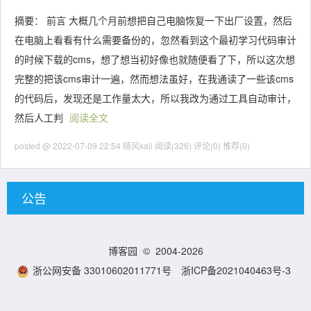
摘要： 前言 大概几个月前想把自己电脑恢复一下出厂设置，然后
在电脑上看看有什么需要备份的，忽然看到这个最初学习代码审计
的时候下载的cms，想了想当初好像也就随便看了下，所以这次想
完整的把该cms审计一遍，然而想法虽好，在我通读了一些该cms
的代码后，发现还是工作量太大，所以我改为通过工具自动审计，
然后人工判
阅读全文
posted @ 2022-07-09 22:54 随风kali
阅读(326)
评论(0)
推荐(0)
公告
博客园
© 2004-2026
浙公网安备 33010602011771号
浙ICP备2021040463号-3