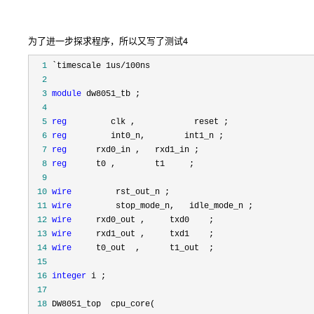
为了进一步探求程序，所以又写了测试4
  1
 `timescale 1us/
  2
  3
module
  4
  5
reg
  6
reg
  7
reg
  8
reg
  9
 10
wire
 11
wire
 12
wire
 13
wire
 14
wire
 15
 16
integer
 17
 18