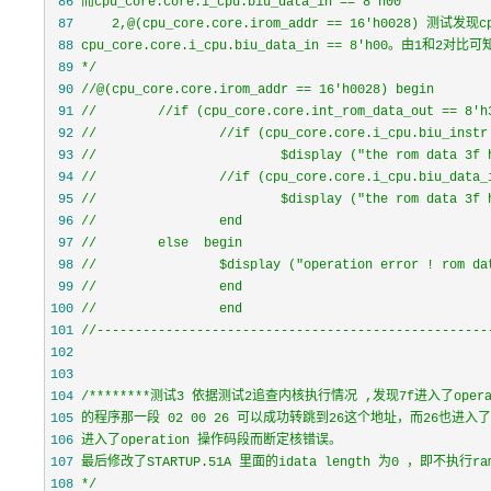
 86
 87
 88
 89
*/
 90
//
 91
//
//
 92
//
//
 93
//
 94
//
//
 95
//
 96
//
 97
//
 98
//
 99
//
100
//
101
//
---------------------------------------------------
102
103
104
/*
105
106
107
108
*/