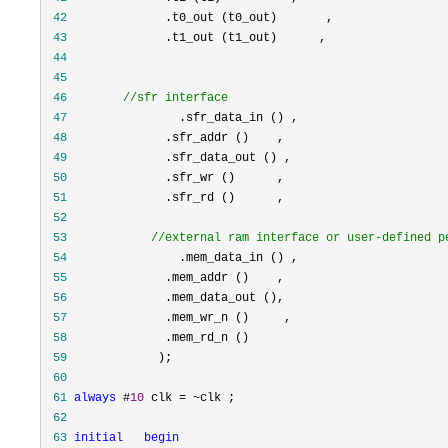
 42
 43
 44
 45
 46
//
sfr interface
 47
 48
 49
 50
 51
 52
 53
//
external ram interface or user-defined p
 54
 55
 56
 57
 58
 59
 60
 61
always
 #
10
 clk = ~
 62
 63
initial
begin