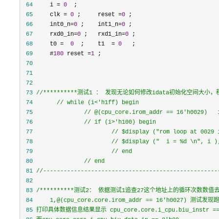
 64
     i = 
0
 65
     clk = 
0
 ;     reset =
0
 66
     int0_n=
0
 ;    int1_n=
0
 67
     rxd0_in=
0
 ;   rxd1_in=
0
 68
     t0 =  
0
  ;    t1  = 
0
 69
     #
180
 reset =
1
 70
 71
 72
 73
//
 74
//
 75
//
 76
//
 77
//
 78
//
 79
//
 80
//
 81
//
---------------------------------------------------
 82
 83
/*
 84
 85