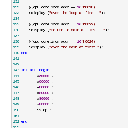
131
132
     @(cpu_core.irom_addr == 
16
'
h0018)
133
     $display (
"
over the loop at first  
"
134
135
     @(cpu_core.irom_addr == 
16
'
h0022)
136
     $display (
"
return to main at first   
"
137
138
     @(cpu_core.irom_addr == 
16
'
h0024)
139
     $display (
"
over the main at first 
"
140
end
141
142
143
initial
begin
144
         #
80000
145
         #
80000
146
         #
80000
147
         #
80000
148
         #
80000
149
         #
80000
150
151
152
end
153