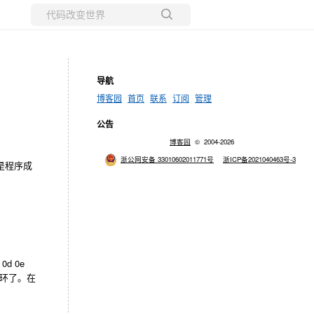
所有博客
当前博客
导航
博客园
首页
联系
订阅
管理
公告
博客园
© 2004-2026
浙公网安备 33010602011771号
浙ICP备2021040463号-3
可是程序成
c 0d 0e
。。循环了。在