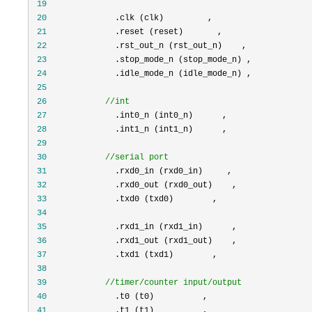
 19
 20
 21
 22
 23
 24
 25
 26
//
int
 27
 28
 29
 30
//
serial port
 31
 32
 33
 34
 35
 36
 37
 38
 39
//
timer/counter input/output
 40
 41