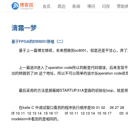
会员
周边
新闻
博问
闪存
赞助
清霜一梦
基于FPGA的DW8051移植（二）
基于上一篇博文继续，本来想换到oc8051，但是还是不甘心，弄
上一篇说3f进入了operation code所以判断是代码错误，后来发现不可以这
功的转跳到了26 这个地址，所以不可以简单的说3f当operation code
最后采用的方法是屏蔽掉STARTUP.51A里面的初始化loop，就是将ida
在keile C 中调试窗口看到的程序执行顺序是00 01 02 26 27 28 29 2a
0f 10 11 12 13 14 15 16 17 0f 10 11 12 13 14 15 16 1
modelsim中看到的是相同的，