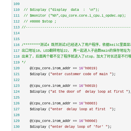
109
110
//
111
//
112
//
113
//
---------------------------------------------------
114
115
116
/*
117
118
119
*/
120
     @(cpu_core.irom_addr == 
16
'
h0019)
121
     $display (
"
enter customer code of main 
"
122
123
     @(cpu_core.irom_addr == 
16
'
h001b)
124
     $display (
"
at the door of  delay loop at first 
"
125
126
     @(cpu_core.irom_addr == 
16
'
h0003)
127
     $display (
"
enter  delay loop at first  
"
128
129
     @(cpu_core.irom_addr == 
16
'
h000d)
130
     $display (
"
enter delay loop of 'for' 
"