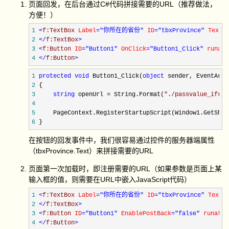
页面回发，在后台通过C#代码拼接需要的URL（推荐做法，
方便！）
1
<
f:TextBox 
Label
="你所在的省份"
 ID
="tbxProvince"
 Text
=
2
</
f:TextBox
>
3
<
f:Button 
ID
="Button1"
 OnClick
="Button1_Click"
 runat
=
4
</
f:Button
>
1
protected
void
 Button1_Click(
object
2
3
string
 openUrl = String.Format(
"
./passvalue_ifram
4
5
6
 }
在按钮的回发事件中，我们很容易通过控件的服务器端属性
（tbxProvince.Text）来拼接需要的URL
页面第一次加载时，即注册需要的URL（如果参数是页面上某
输入框的值，则需要在URL中嵌入JavaScript代码）
1
<
f:TextBox 
Label
="你所在的省份"
 ID
="tbxProvince"
 Text
=
2
</
f:TextBox
>
3
<
f:Button 
ID
="Button1"
 EnablePostBack
="false"
 runat
="
4
</
f:Button
>