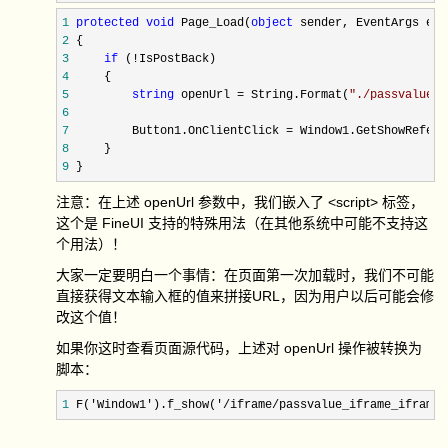
1
protected
void
 Page_Load(
object
2
3
if
 (!
4
5
string
 openUrl = String.Format(
"
./passvalue_i
6
7
         Button1.OnClientClick =
8
9
 }
注意：在上述 openUrl 参数中，我们嵌入了 <script> 标签，
这个是 FineUI 支持的特殊用法（在其他系统中可能不支持这
个用法）！
大家一定要明白一个事情：在页面第一次加载时，我们不可能
直接获得文本输入框的值来拼接URL，因为用户以后可能会修
改这个值！
如果你这时查看页面源代码，上述对 openUrl 操作被转换为
脚本：
1
 F('Window1').f_show('/iframe/passvalue_iframe_iframe.