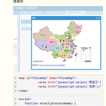
择省份
1
<
map 
id
="ChinaMap"
 name
="ChinaMap"
>
2
<
area 
href
="javascript:select('黑龙江');"
3
<
area 
href
="javascript:select('吉林');"
 c
4
</
map
>
1
2
function