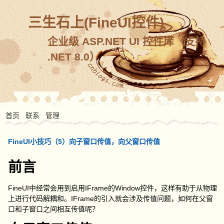
三生石上(FineUI控件)
企业级 ASP.NET UI 控件库（支持
.NET 8.0）
首页
联系
管理
FineUI小技巧（5）向子窗口传值，向父窗口传值
前言
FineUI中经常会用到启用IFrame的Window控件，这样有助于从物理
上进行代码解耦和。IFrame的引入就会涉及传值问题，如何在父窗
口和子窗口之间相互传值呢？